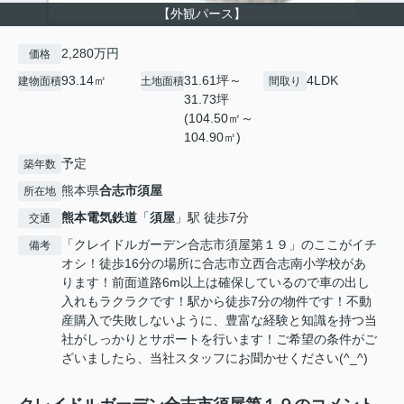
【外観パース】
2,280万円
価格
93.14㎡
31.61坪～
4LDK
建物面積
土地面積
間取り
31.73坪
(104.50㎡～
104.90㎡)
予定
築年数
熊本県
合志市
須屋
所在地
熊本電気鉄道
「
須屋
」駅 徒歩7分
交通
「クレイドルガーデン合志市須屋第１９」のここがイチ
備考
オシ！徒歩16分の場所に合志市立西合志南小学校があ
ります！前面道路6m以上は確保しているので車の出し
入れもラクラクです！駅から徒歩7分の物件です！不動
産購入で失敗しないように、豊富な経験と知識を持つ当
社がしっかりとサポートを行います！ご希望の条件がご
ざいましたら、当社スタッフにお聞かせください(^_^)