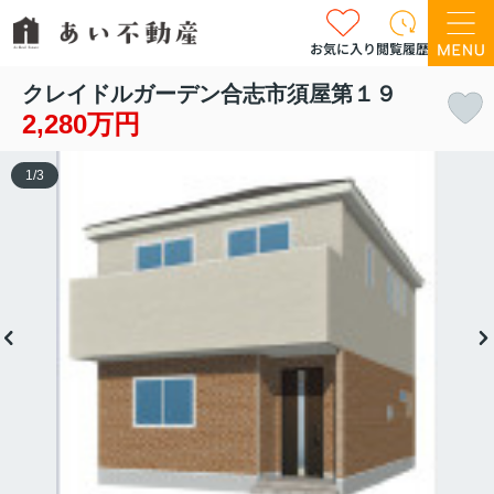
お気に入り
閲覧履歴
クレイドルガーデン合志市須屋第１９
2,280万円
1
/
3