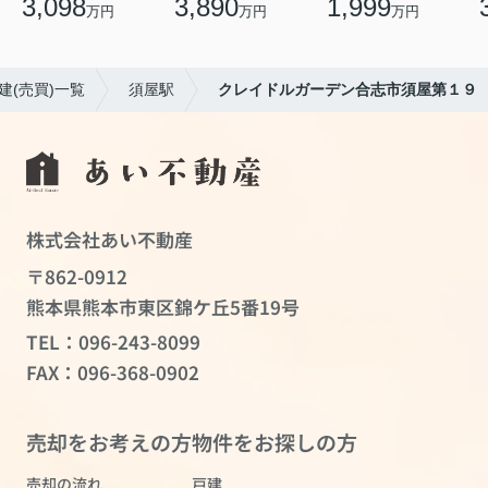
3,098
3,890
1,999
万円
万円
万円
建(売買)一覧
須屋駅
クレイドルガーデン合志市須屋第１９
株式会社あい不動産
〒862-0912
熊本県熊本市東区錦ケ丘5番19号
TEL：
096-243-8099
FAX：096-368-0902
売却をお考えの方
物件をお探しの方
売却の流れ
戸建