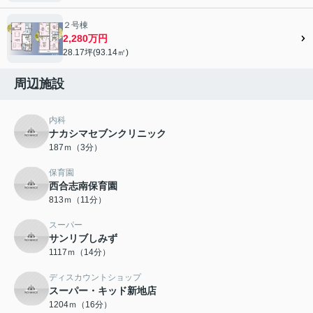
２号棟
2,280万円
28.17坪(93.14㎡)
周辺施設
内科
ナカシマセブンクリニック
187ｍ（3分）
保育園
西合志南保育園
813ｍ（11分）
スーパー
サンリブしみず
1117ｍ（14分）
ディスカウントショップ
スーパー・キッド新地店
1204ｍ（16分）