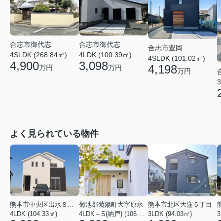
合志市御代志
合志市御代志
合志市豊岡
4SLDK (268.84㎡)
4LDK (100.39㎡)
4SLDK (101.02㎡)
4,900
3,098
4,198
万円
万円
万円
3
よく見られている物件
熊本市中央区出水８丁目
菊池郡菊陽町大字原水
熊本市北区大窪５丁目
4LDK (104.33㎡)
4LDK＋S(納戸) (106.82㎡)
3LDK (94.03㎡)
3