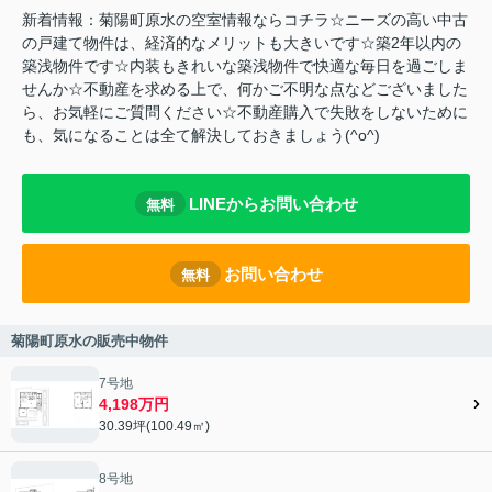
新着情報：菊陽町原水の空室情報ならコチラ☆ニーズの高い中古
の戸建て物件は、経済的なメリットも大きいです☆築2年以内の
築浅物件です☆内装もきれいな築浅物件で快適な毎日を過ごしま
せんか☆不動産を求める上で、何かご不明な点などございました
ら、お気軽にご質問ください☆不動産購入で失敗をしないために
も、気になることは全て解決しておきましょう(^o^)
LINEからお問い合わせ
無料
お問い合わせ
無料
菊陽町原水の販売中物件
7号地
4,198万円
30.39坪(100.49㎡)
8号地