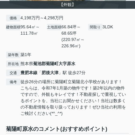
【外観】
4,198万円～4,298万円
価格
95.64㎡～
66.84坪～
3LDK
建物面積
土地面積
間取り
111.78㎡
68.65坪
(220.97㎡～
226.96㎡)
築1年
築年数
熊本県
菊池郡菊陽町
大字原水
所在地
豊肥本線
「
肥後大津
」駅 徒歩27分
交通
徒歩26分の場所に菊陽町立菊陽北小学校があります！
備考
こちらは、令和7年1月築の物件です！築2年以内の物件
ですので、外観もキレイです！不動産探しで重視してい
るポイントを、当社にお聞かせください！当社は数多く
の不動産情報を取り扱っております！ぜひ当社の利用を
ご検討ください(*^_^*)
菊陽町原水のコメント(おすすめポイント)