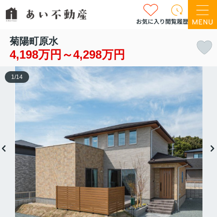
お気に入り
閲覧履歴
菊陽町原水
4,198万円～4,298万円
1
/
14