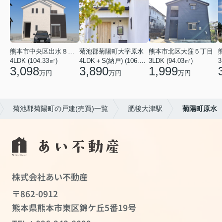
熊本市中央区出水８丁目
菊池郡菊陽町大字原水
熊本市北区大窪５丁目
4LDK (104.33㎡)
4LDK＋S(納戸) (106.82㎡)
3LDK (94.03㎡)
3
3,098
3,890
1,999
万円
万円
万円
菊池郡菊陽町の戸建(売買)一覧
肥後大津駅
菊陽町原水
株式会社あい不動産
〒862-0912
熊本県熊本市東区錦ケ丘5番19号