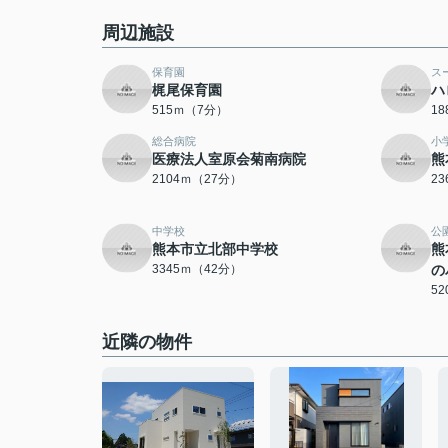
周辺施設
保育園
ス
梶尾保育園
ハ
515ｍ（7分）
1
総合病院
小
医療法人室原会菊南病院
熊
2104ｍ（27分）
2
中学校
公
熊本市立北部中学校
熊
3345ｍ（42分）
の
5
近隣の物件