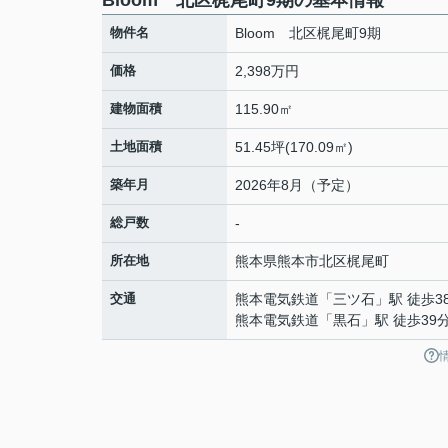
Bloom 北区梶尾町9期の基本情報
物件名
Bloom 北区梶尾町9期
価格
2,398万円
建物面積
115.90㎡
土地面積
51.45坪(170.09㎡)
築年月
2026年8月（予定）
総戸数
-
所在地
熊本県
熊本市北区
梶尾町
交通
熊本電気鉄道
「
三ツ石
」駅 徒歩3
熊本電気鉄道
「
黒石
」駅 徒歩39