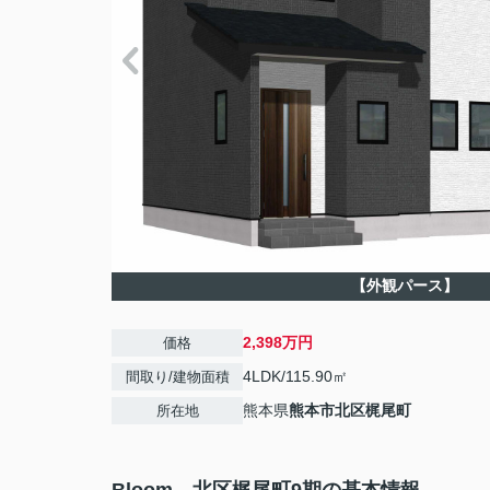
【外観パース】
2,398万円
価格
4LDK/115.90㎡
間取り/建物面積
熊本県
熊本市北区
梶尾町
所在地