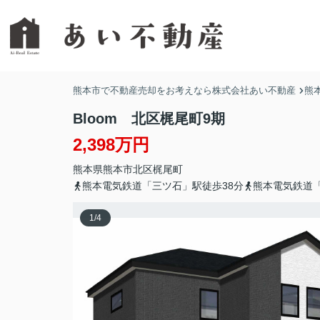
熊本市で不動産売却をお考えなら株式会社あい不動産
熊
Bloom 北区梶尾町9期
2,398万円
熊本県
熊本市北区
梶尾町
熊本電気鉄道「三ツ石」駅徒歩38分
熊本電気鉄道「
1
/
4