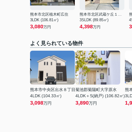
熊本市北区植木町広住
熊本市北区武蔵ケ丘１丁目
3LDK (106.81㎡)
3SLDK (89.85㎡)
4
3,080
4,398
3
万円
万円
よく見られている物件
熊本市中央区出水８丁目
菊池郡菊陽町大字原水
熊
4LDK (104.33㎡)
4LDK＋S(納戸) (106.82㎡)
3LD
3,098
3,890
1,
万円
万円