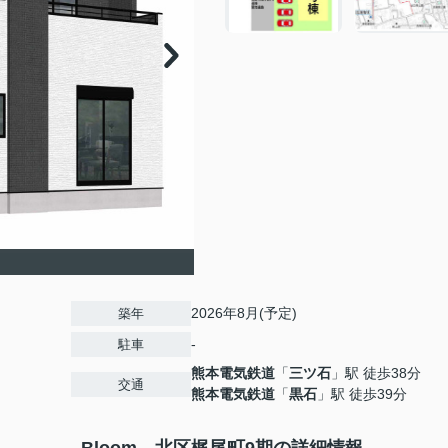
2026年8月(予定)
築年
-
駐車
熊本電気鉄道
「
三ツ石
」駅 徒歩38分
交通
熊本電気鉄道
「
黒石
」駅 徒歩39分