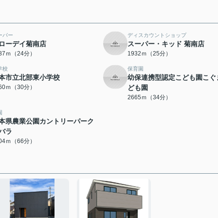
ーパー
ディスカウントショップ
ローデイ菊南店
スーパー・キッド 菊南店
887ｍ（24分）
1932ｍ（25分）
学校
保育園
本市立北部東小学校
幼保連携型認定こども園こぐ
360ｍ（30分）
ども園
2665ｍ（34分）
園
本県農業公園カントリーパーク
バラ
204ｍ（66分）