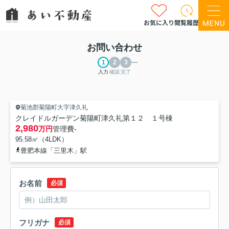
お気に入り
閲覧履歴
お問い合わせ
入力
確認
完了
菊池郡菊陽町大字津久礼
クレイドルガーデン菊陽町津久礼第１２ １号棟
2,980
万円
管理費
-
95.58㎡（4LDK）
豊肥本線「三里木」駅
お名前
必須
フリガナ
必須