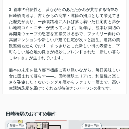
3. 都市の利便性と、昔ながらのあたたかみが共存する街並み
田崎橋周辺は、古くからの商業・運輸の拠点として栄えてき
た歴史があり、一歩裏路地に入れば落ち着いた住宅街と温か
い地域コミュニティが残っています。近年は、熊本駅周辺の
再開発ウェーブの恩恵を直接受ける形で、ファミリー向けの
高層マンションや新しい戸建て住宅が次々と誕生。道路の美
観整備も進んでおり、すっきりとした新しい街の表情と、下
町らしい居心地の良さが絶妙にブレンドされた「新しい暮ら
しやすさ」が生まれています。
熊本の未来を担う都市機能に寄り添いながら、毎日美味しい
食に囲まれて暮らす――。田崎橋駅エリアは、利便性と楽し
さを妥協したくないシングル層からファミリー層まで、高い
生活満足度を届けてくれる期待値ナンバーワンの街です。
田崎橋駅のおすすめ物件
新築一戸建
新築一戸建