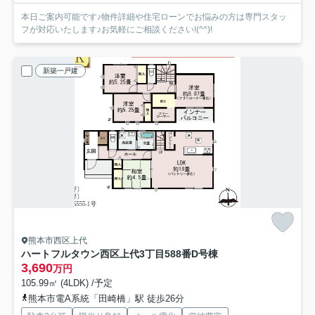
本日ご案内可能です♪物件詳細や住宅ローンでお悩みの方は専門スタッ
フが対応いたします♪お気軽にご相談ください!(^^)!
新築一戸建
熊本市西区上代
ハートフルタウン西区上代3丁目588番
D号棟
3,690
万円
105.99㎡ (4LDK) /予定
熊本市電A系統「田崎橋」駅 徒歩26分