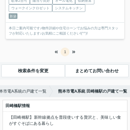
駐車2台可
陽当り良好
オール電化
収納豊富
ウォークインクロゼット
システムキッチン
新築
本日ご案内可能です♪物件詳細や住宅ローンでお悩みの方は専門スタッ
フが対応いたします♪お気軽にご相談ください!(^^)!
1
検索条件を変更
まとめてお問い合わせ
本市電A系統の戸建て一覧
熊本市電A系統 田崎橋駅の戸建て一覧
田崎橋駅情報
【田崎橋駅】新幹線拠点を普段使いする贅沢と、美味しい食
がすぐそばにある暮らし