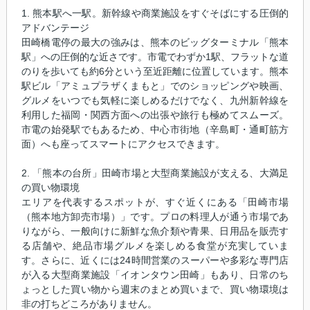
1. 熊本駅へ一駅。新幹線や商業施設をすぐそばにする圧倒的
アドバンテージ
田崎橋電停の最大の強みは、熊本のビッグターミナル「熊本
駅」への圧倒的な近さです。市電でわずか1駅、フラットな道
のりを歩いても約6分という至近距離に位置しています。熊本
駅ビル「アミュプラザくまもと」でのショッピングや映画、
グルメをいつでも気軽に楽しめるだけでなく、九州新幹線を
利用した福岡・関西方面への出張や旅行も極めてスムーズ。
市電の始発駅でもあるため、中心市街地（辛島町・通町筋方
面）へも座ってスマートにアクセスできます。
2. 「熊本の台所」田崎市場と大型商業施設が支える、大満足
の買い物環境
エリアを代表するスポットが、すぐ近くにある「田崎市場
（熊本地方卸売市場）」です。プロの料理人が通う市場であ
りながら、一般向けに新鮮な魚介類や青果、日用品を販売す
る店舗や、絶品市場グルメを楽しめる食堂が充実していま
す。さらに、近くには24時間営業のスーパーや多彩な専門店
が入る大型商業施設「イオンタウン田崎」もあり、日常のち
ょっとした買い物から週末のまとめ買いまで、買い物環境は
非の打ちどころがありません。