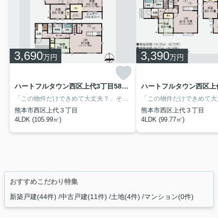
3,690
3,390
万円
万円
ハートフルタウン西区上代3丁目588番 D号棟
「この物件だけできめて大丈夫？」そんな方にオススメ！ご希望の物件に加えて、気になる新築戸建てをまとめて見学できる「新築戸建内覧ツアー」を随時開催中♪近隣エリアの同条件・同価格帯の物件を１日でご案内いたします♪複数の新築戸建てを比較しながら見学できるので、ご納得の住まい選びが可能です♪お気軽にお問合せください(^^)/
熊本市西区上代３丁目
熊本市西区上代３丁目
4LDK (105.99㎡)
4LDK (99.77㎡)
おすすめこだわり特集
新築戸建(44件)
中古戸建(11件)
土地(4件)
マンション(0件)