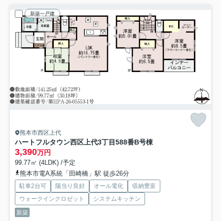
新築一戸建
熊本市西区上代
ハートフルタウン西区上代3丁目588番
B号棟
3,390
万円
99.77㎡ (4LDK) /予定
熊本市電A系統「田崎橋」駅 徒歩26分
駐車2台可
陽当り良好
オール電化
収納豊富
ウォークインクロゼット
システムキッチン
新築