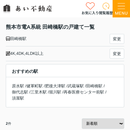
お気に入り
閲覧履歴
熊本市電A系統 田崎橋駅の戸建て一覧
田崎橋駅
変更
4K,4DK,4LDK以上
変更
おすすめの駅
原水駅
/
健軍町駅
/
肥後大津駅
/
武蔵塚駅
/
田崎橋駅
/
御代志駅
/
三里木駅
/
堀川駅
/
再春医療センター前駅
/
須屋駅
2
件