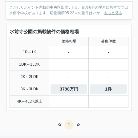
こだわりポイント満載の中央区出水5丁目。徒歩6分の場所に熊本市立出
水南小学校があります。建物面積95.22㎡の物件はいか...
もっと見る
水前寺公園の掲載物件の価格相場
価格相場
募集件数
-
-
1R～1K
-
-
1DK～1LDK
-
-
2K～2LDK
3798万円
1件
3K～3LDK
-
-
4K～4LDK以上
1