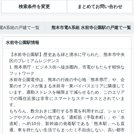
検索条件を変更
まとめてお問い合わせ
電A系統の戸建て一覧
熊本市電A系統 水前寺公園駅の戸建て一覧
水前寺公園駅情報
【水前寺公園駅】歴史ある緑と湧水に守られた、熊本市中央
区のプレミアムレジデンス
1. 熊本県庁・ビジネス街へ徒歩圏内。市電がもたらす軽快な
フットワーク
水前寺公園電停は、熊本の行政の中心地「熊本県庁」や、企
業のオフィスが集まる水前寺・東バイパスエリアに隣接して
います。通勤ストレスを極限まで減らせるため、このエリア
での職住近接は非常にスマートなステータスとされていま
す。
もちろん、数分おきに運行する市電を利用すれば、ショッピ
ングやグルメの中心地である「通町筋（手取本町）」や「水
道町」へ約10分、新幹線の発着駅である「熊本駅」へも直
通。車を持たない生活でもまったく不自由しない、高い都市