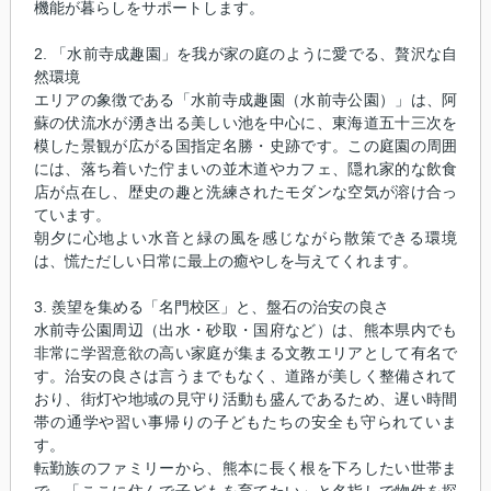
機能が暮らしをサポートします。
2. 「水前寺成趣園」を我が家の庭のように愛でる、贅沢な自
然環境
エリアの象徴である「水前寺成趣園（水前寺公園）」は、阿
蘇の伏流水が湧き出る美しい池を中心に、東海道五十三次を
模した景観が広がる国指定名勝・史跡です。この庭園の周囲
には、落ち着いた佇まいの並木道やカフェ、隠れ家的な飲食
店が点在し、歴史の趣と洗練されたモダンな空気が溶け合っ
ています。
朝夕に心地よい水音と緑の風を感じながら散策できる環境
は、慌ただしい日常に最上の癒やしを与えてくれます。
3. 羨望を集める「名門校区」と、盤石の治安の良さ
水前寺公園周辺（出水・砂取・国府など）は、熊本県内でも
非常に学習意欲の高い家庭が集まる文教エリアとして有名で
す。治安の良さは言うまでもなく、道路が美しく整備されて
おり、街灯や地域の見守り活動も盛んであるため、遅い時間
帯の通学や習い事帰りの子どもたちの安全も守られていま
す。
転勤族のファミリーから、熊本に長く根を下ろしたい世帯ま
で、「ここに住んで子どもを育てたい」と名指しで物件を探