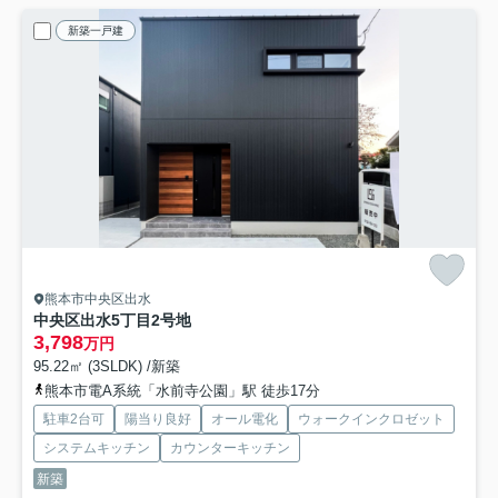
新築一戸建
熊本市中央区出水
中央区出水5丁目
2号地
3,798
万円
95.22㎡ (3SLDK) /新築
熊本市電A系統「水前寺公園」駅 徒歩17分
駐車2台可
陽当り良好
オール電化
ウォークインクロゼット
システムキッチン
カウンターキッチン
新築