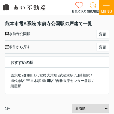
お気に入り
閲覧履歴
熊本市電A系統 水前寺公園駅の戸建て一覧
水前寺公園駅
変更
条件から探す
変更
おすすめの駅
原水駅
/
健軍町駅
/
肥後大津駅
/
武蔵塚駅
/
田崎橋駅
/
御代志駅
/
三里木駅
/
堀川駅
/
再春医療センター前駅
/
須屋駅
1
件