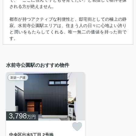
される方が絶えません。
都市が持つアクティブな利便性と、邸宅街としての極上の静
寂。水前寺公園駅エリアは、住まう人の日々に心地よい誇り
と潤いをもたらしてくれる、唯一無二の価値を持った街で
す。
水前寺公園駅のおすすめ物件
新築一戸建
3,798
万円
中央区出水5丁目 2号地