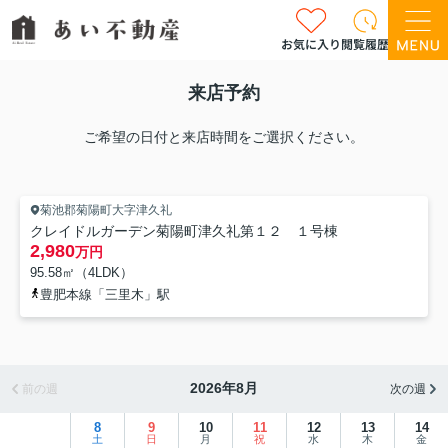
お気に入り
閲覧履歴
来店予約
ご希望の日付と来店時間をご選択ください。
菊池郡菊陽町大字津久礼
クレイドルガーデン菊陽町津久礼第１２ １号棟
2,980
万円
95.58㎡（4LDK）
豊肥本線「三里木」駅
2026年8月
前の週
次の週
8
9
10
11
12
13
14
土
日
月
祝
水
木
金