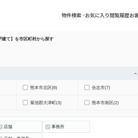
物件検索
お気に入り
閲覧履歴
お
戸建て】を市区町村から探す
熊本市北区(8)
合志市(7)
)
菊池郡大津町(3)
熊本市南区(2)
店舗
事務所