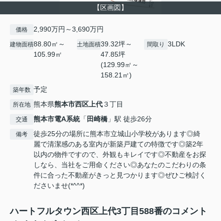
【区画図】
2,990万円～3,690万円
価格
88.80㎡～
39.32坪～
3LDK
建物面積
土地面積
間取り
105.99㎡
47.85坪
(129.99㎡～
158.21㎡)
予定
築年数
熊本県
熊本市西区
上代
３丁目
所在地
熊本市電A系統
「
田崎橋
」駅 徒歩26分
交通
徒歩25分の場所に熊本市立城山小学校があります◎綺
備考
麗で清潔感のある室内が新築戸建ての特徴です◎築2年
以内の物件ですので、外観もキレイです◎不動産をお探
しなら、当社をご用命ください◎あなたのこだわりの条
件に合った不動産がきっと見つかります◎ぜひご検討く
ださいませ(*^^*)
ハートフルタウン西区上代3丁目588番のコメント