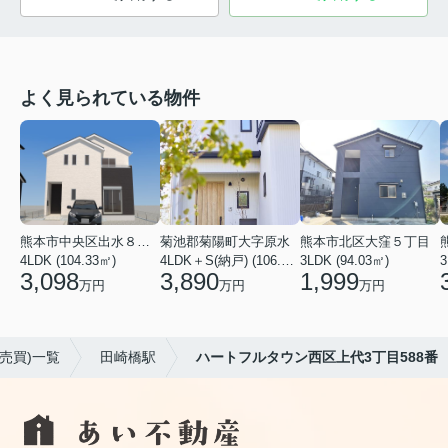
よく見られている物件
熊本市中央区出水８丁目
菊池郡菊陽町大字原水
熊本市北区大窪５丁目
4LDK (104.33㎡)
4LDK＋S(納戸) (106.82㎡)
3LDK (94.03㎡)
3
3,098
3,890
1,999
万円
万円
万円
売買)一覧
田崎橋駅
ハートフルタウン西区上代3丁目588番