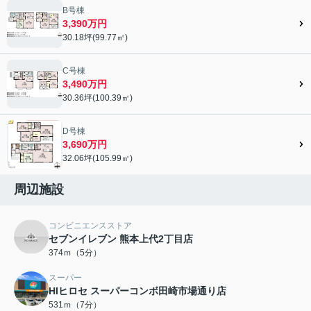
B号棟
3,390万円
30.18坪(99.77㎡)
C号棟
3,490万円
30.36坪(100.39㎡)
D号棟
3,690万円
32.06坪(105.99㎡)
周辺施設
コンビニエンスストア
セブンイレブン 熊本上代2丁目店
374ｍ（5分）
スーパー
HIヒロセ スーパーコンボ田崎市場通り店
531ｍ（7分）