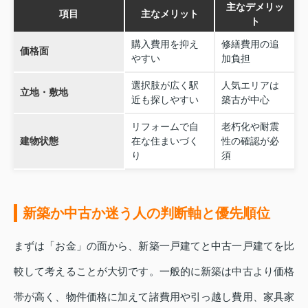
主なデメリッ
項目
主なメリット
ト
購入費用を抑え
修繕費用の追
価格面
やすい
加負担
選択肢が広く駅
人気エリアは
立地・敷地
近も探しやすい
築古が中心
リフォームで自
老朽化や耐震
建物状態
在な住まいづく
性の確認が必
り
須
新築か中古か迷う人の判断軸と優先順位
まずは「お金」の面から、新築一戸建てと中古一戸建てを比
較して考えることが大切です。一般的に新築は中古より価格
帯が高く、物件価格に加えて諸費用や引っ越し費用、家具家