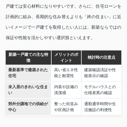
戸建ては安心材料になりやすいです。さらに、住宅ローンを
計画的に組み、長期的な住み替えよりも「終の住まい」に近
いイメージで一戸建てを取得したい人には、新築ならではの
保証や性能を活かしやすい選択肢といえます。
新築一戸建ての主な特
メリットのポ
検討時の注意点
徴
イント
最新基準で建築された
高い省エネ性
建築確認済証や性
住宅
能と耐震性
能表示の確認
未入居のきれいな住ま
内装や設備の
モデルハウスとの
い
清潔感
仕様差異の確認
郊外分譲地での供給が
整った街並み
通勤通学時間や生
中心
や区画計画
活施設の利便性