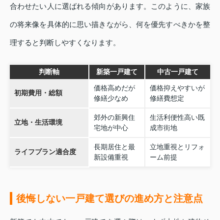
合わせたい人に選ばれる傾向があります。このように、家族
の将来像を具体的に思い描きながら、何を優先すべきかを整
理すると判断しやすくなります。
判断軸
新築一戸建て
中古一戸建て
価格高めだが
価格抑えやすいが
初期費用・総額
修繕少なめ
修繕費想定
郊外の新興住
生活利便性高い既
立地・生活環境
宅地が中心
成市街地
長期居住と最
立地重視とリフォ
ライフプラン適合度
新設備重視
ーム前提
後悔しない一戸建て選びの進め方と注意点