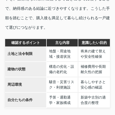
で、納得感のある結論に近づきやすくなります。こうした手
順を踏むことで、購入後も満足して暮らし続けられる一戸建
て選びにつながります。
確認するポイント
主な内容
意識したい目的
地盤・用途地
将来の建て替え
土地と法令制限
域・接道状況
や安全性確保
構造の劣化・設
補修費用や長期
建物の状態
備の老朽化
耐久性の把握
騒音・災害リス
暮らしやすさと
周辺環境
ク・利便施設
安心感の確認
予算・通勤通
新築中古別の適
自分たちの条件
学・家族構成
合度の整理