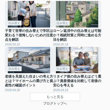
住み替え
住み替え
子育て世帯の住み替えで学区は
ローン返済中の住み替えは可能
変わる？後悔しないための注意
か？相続対策と同時に進める方
点を解説
法を解説
2026.05.22
2026.05.16
住み替え
住み替え
老後を見据えた住まいの考え方
リタイア後の住み替えはどう選
とは？マイホームの選び方と資
ぶ？資産価値を比較して老後の
産性の確認ポイント
安心を考える
2026.04.30
2026.04.23
もっと見る
ブログトップへ