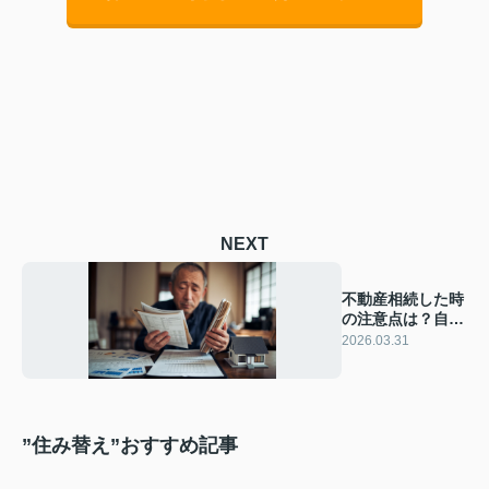
NEXT
不動産相続した時
の注意点は？自宅
や実家土地の対処
2026.03.31
法を解説
”住み替え”おすすめ記事