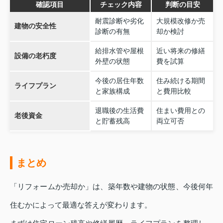
確認項目
チェック内容
判断の目安
耐震診断や劣化
大規模改修か売
建物の安全性
診断の有無
却か検討
給排水管や屋根
近い将来の修繕
設備の老朽度
外壁の状態
費を試算
今後の居住年数
住み続ける期間
ライフプラン
と家族構成
と費用比較
退職後の生活費
住まい費用との
老後資金
と貯蓄残高
両立可否
まとめ
「リフォームか売却か」は、築年数や建物の状態、今後何年
住むかによって最適な答えが変わります。