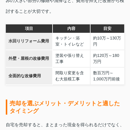
みの大きい部分の修繕や清掃など、費用を抑えた改善から検
討することが大切です。
項目
内容
目安
キッチン・浴
約10万～130万
水回りリフォーム費用
室・トイレなど
円
塗装や張り替え
約120万～180
外壁・屋根の改修費用
工事
万円
間取り変更を含
数百万円～
全面的な改修費用
む大規模工事
1,000万円前後
売却を選ぶメリット・デメリットと適した
タイミング
自宅を売却すると、まとまった現金を得られるだけでなく、