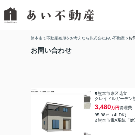
お
熊本市で不動産売却をお考えなら株式会社あい不動産
お問い合わせ
熊本市東区花立
クレイドルガーデン
3,480
万円
管理費
-
95.98㎡（4LDK）
熊本市電A系統「健