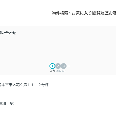
物件検索
お気に入り
閲覧履歴
お
問い合わせ
入力
確認
完了
熊本市東区花立第１１ ２号棟
軍町」駅