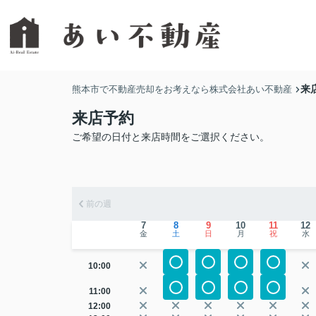
来
熊本市で不動産売却をお考えなら株式会社あい不動産
来店予約
ご希望の日付と来店時間をご選択ください。
前の週
7
8
9
10
11
12
金
土
日
月
祝
水
10:00
11:00
12:00