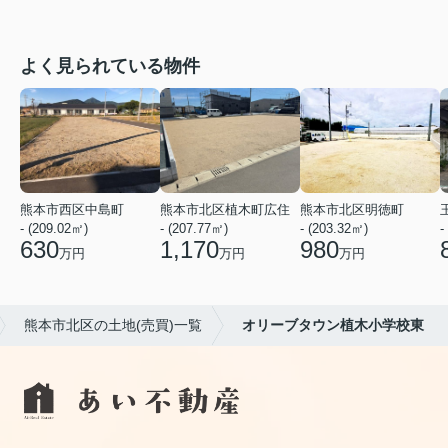
よく見られている物件
熊本市西区中島町
熊本市北区植木町広住
熊本市北区明徳町
- (209.02㎡)
- (207.77㎡)
- (203.32㎡)
-
630
1,170
980
万円
万円
万円
熊本市北区の土地(売買)一覧
オリーブタウン植木小学校東