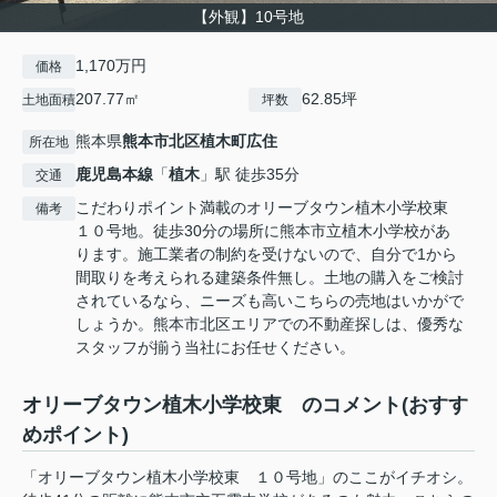
【外観】10号地
1,170万円
価格
207.77㎡
62.85坪
土地面積
坪数
熊本県
熊本市北区
植木町広住
所在地
鹿児島本線
「
植木
」駅 徒歩35分
交通
こだわりポイント満載のオリーブタウン植木小学校東
備考
１０号地。徒歩30分の場所に熊本市立植木小学校があ
ります。施工業者の制約を受けないので、自分で1から
間取りを考えられる建築条件無し。土地の購入をご検討
されているなら、ニーズも高いこちらの売地はいかがで
しょうか。熊本市北区エリアでの不動産探しは、優秀な
スタッフが揃う当社にお任せください。
オリーブタウン植木小学校東 のコメント(おすす
めポイント)
「オリーブタウン植木小学校東 １０号地」のここがイチオシ。