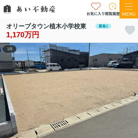
お気に入り
閲覧履歴
オリーブタウン植木小学校東
募集1
1,170万円
1
/
5