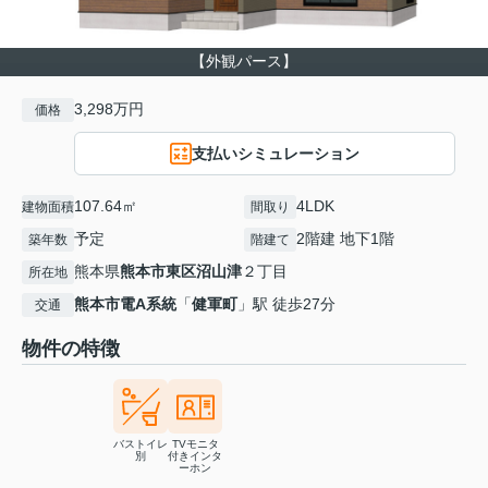
【外観パース】
3,298万円
価格
支払いシミュレーション
107.64㎡
4LDK
建物面積
間取り
予定
2階建 地下1階
築年数
階建て
熊本県
熊本市東区
沼山津
２丁目
所在地
熊本市電A系統
「
健軍町
」駅 徒歩27分
交通
物件の特徴
バストイレ
TVモニタ
別
付きインタ
ーホン