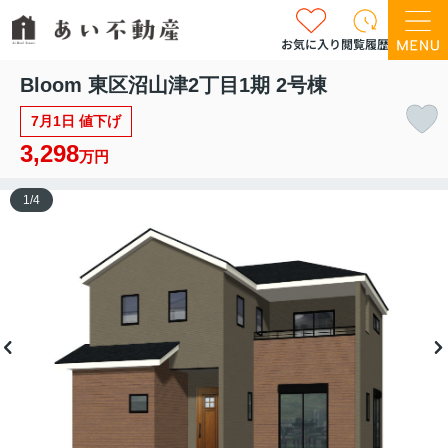
お気に入り
閲覧履歴
Bloom 東区沼山津2丁目1期 2号棟
7月1日 値下げ
3,298
万円
1
/
4