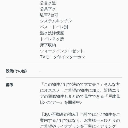
公営水道
公共下水
駐車2台可
システムキッチン
バス・トイレ別
温水洗浄便座
トイレ２ヶ所
床下収納
ウォークインクロゼット
TVモニタ付インターホン
-
設備(その他)
「この物件だけで決めて大丈夫？」そんな方
備考
にオススメ！ご希望の物件に加え、近隣エリ
アの類似物件もまとめて見学できる『戸建見
比べツアー』を開催中♪
【あい不動産の強み】当社ではただ物件をご
案内するだけではなく、お客様一人ひとりの
ご希望やライフプランを丁寧にヒアリング