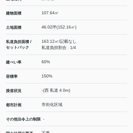
107.64㎡
建物面積
46.02坪(152.16㎡)
土地面積
163.12㎡/記載なし
私道負担面積 /
セットバック
私道負担割合 : 1/4
60%
建ぺい率
150%
容積率
-(西 私道 4.0m)
接道状況
市街化区域
都市計画
-
その他法令上の制限
不要