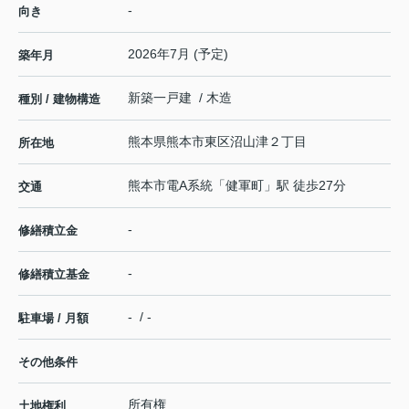
-
向き
2026年7月 (予定)
築年月
新築一戸建 / 木造
種別 / 建物構造
熊本県
熊本市東区
沼山津
２丁目
所在地
熊本市電A系統
「
健軍町
」駅 徒歩27分
交通
-
修繕積立金
-
修繕積立基金
- / -
駐車場 / 月額
その他条件
所有権
土地権利