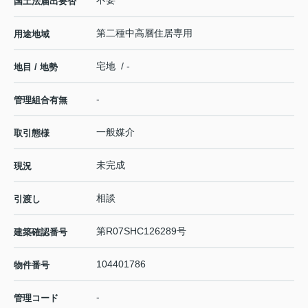
国土法届出要否
第二種中高層住居専用
用途地域
宅地 / -
地目 / 地勢
-
管理組合有無
一般媒介
取引態様
未完成
現況
相談
引渡し
第R07SHC126289号
建築確認番号
104401786
物件番号
-
管理コード