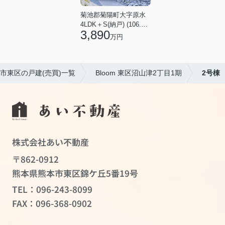
菊池郡菊陽町大字原水
4LDK＋S(納戸) (106.82㎡)
3,890
万円
市東区の戸建(売買)一覧
Bloom 東区沼山津2丁目1期
2号棟
株式会社あい不動産
〒862-0912
熊本県熊本市東区錦ケ丘5番19号
TEL：
096-243-8099
FAX：096-368-0902