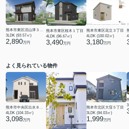
熊本市東区沼山津３丁目
熊本市東区花立３丁目
熊本市東区桜木１丁目
3LDK (93.57㎡)
4LDK (100.02㎡)
4
4LDK (96.67㎡)
2,890
3,180
3,490
万円
万円
万円
よく見られている物件
3
熊本市中央区出水８丁目
熊本市北区大窪５丁目
4LDK (104.33㎡)
3LDK (94.03㎡)
3,098
1,999
万円
万円