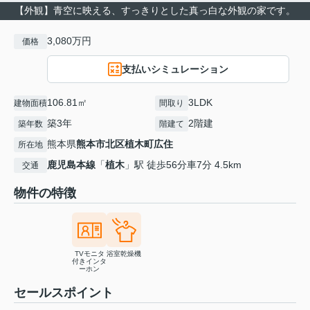
【外観】青空に映える、すっきりとした真っ白な外観の家です。
3,080万円
価格
支払いシミュレーション
106.81㎡
3LDK
建物面積
間取り
築3年
2階建
築年数
階建て
熊本県
熊本市北区
植木町広住
所在地
鹿児島本線
「
植木
」駅 徒歩56分車7分 4.5km
交通
物件の特徴
TVモニタ
浴室乾燥機
付きインタ
ーホン
セールスポイント