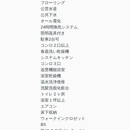
フローリング
公営水道
公共下水
オール電化
24時間換気システム
照明器具付き
駐車2台可
コンロ２口以上
食器洗い乾燥機
システムキッチン
コンロ３口
追焚機能浴室
浴室乾燥機
温水洗浄便座
洗髪洗面化粧台
トイレ２ヶ所
浴室１坪以上
エアコン
床下収納
ウォークインクロゼット
BS