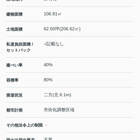
106.81㎡
建物面積
62.50坪(206.62㎡)
土地面積
-/記載なし
私道負担面積 /
セットバック
40%
建ぺい率
80%
容積率
二方(北 6.1m)
接道状況
市街化調整区域
都市計画
-
その他法令上の制限
不要