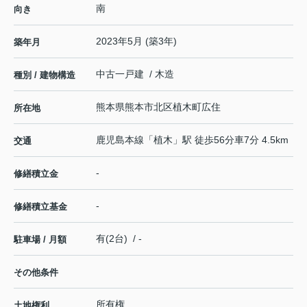
南
向き
2023年5月 (築3年)
築年月
中古一戸建 / 木造
種別 / 建物構造
熊本県
熊本市北区
植木町広住
所在地
鹿児島本線
「
植木
」駅 徒歩56分車7分 4.5km
交通
-
修繕積立金
-
修繕積立基金
有(2台) / -
駐車場 / 月額
その他条件
所有権
土地権利