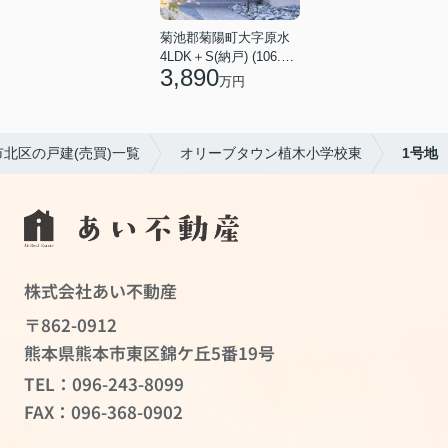
菊池郡菊陽町大字原水
4LDK＋S(納戸) (106.82㎡)
3,890
万円
市北区の戸建(売買)一覧
オリーブタウン植木小学校東
1号地
株式会社あい不動産
〒862-0912
熊本県熊本市東区錦ケ丘5番19号
TEL：
096-243-8099
FAX：096-368-0902