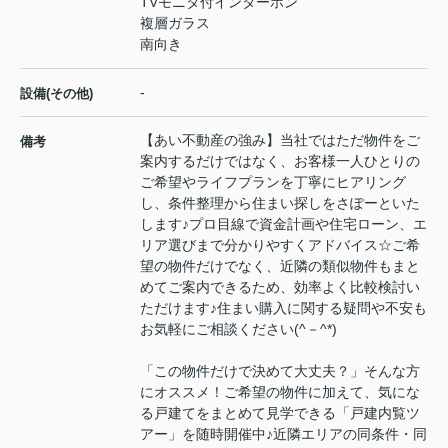
TVモニタ付インターホン
複層ガラス
南向き
-
設備(その他)
【あい不動産の強み】当社ではただ物件をご
備考
案内するだけではなく、お客様一人ひとりの
ご希望やライフプランを丁寧にヒアリング
し、条件整理から住まい探しをさぽーといた
します♪プロ目線で資金計画や住宅ローン、エ
リア選びまで分かりやすくアドバイス☆ご希
望の物件だけでなく、近隣の類似物件もまと
めてご案内できるため、効率よく比較検討い
ただけます♪住まい購入に関する疑問や不安も
お気軽にご相談ください(^－^*)
「この物件だけで決めて大丈夫？」そんな方
にオススメ！ご希望の物件に加えて、気にな
る戸建てをまとめて見学できる「戸建内覧ツ
アー」を随時開催中♪近隣エリアの同条件・同