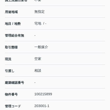
国土法届出要否
無指定
用途地域
宅地 / -
地目 / 地勢
-
管理組合有無
一般媒介
取引態様
空家
現況
相談
引渡し
-
建築確認番号
100215899
物件番号
203001-1
管理コード