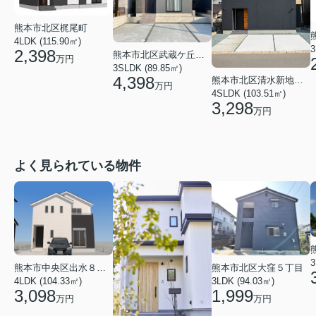
熊本市北区梶尾町
4LDK (115.90㎡)
3
2,398
熊本市北区武蔵ケ丘１丁目
万円
3SLDK (89.85㎡)
4,398
熊本市北区清水新地１丁目
万円
4SLDK (103.51㎡)
3,298
万円
よく見られている物件
3
熊本市中央区出水８丁目
熊本市北区大窪５丁目
4LDK (104.33㎡)
3LDK (94.03㎡)
3,098
1,999
万円
万円