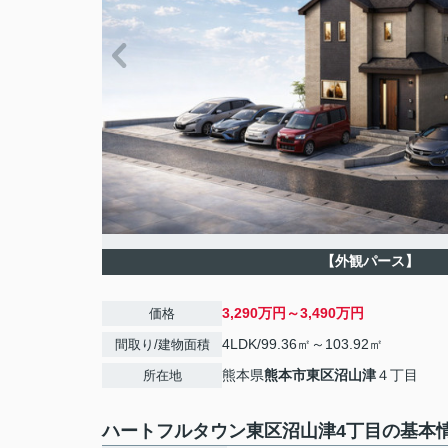
【外観パース】
3,290万円～3,490万円
価格
4LDK/99.36㎡～103.92㎡
間取り/建物面積
熊本県
熊本市東区
沼山津
４丁目
所在地
ハートフルタウン東区沼山津4丁目の基本