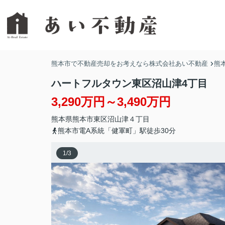
熊本市で不動産売却をお考えなら株式会社あい不動産
熊
ハートフルタウン東区沼山津4丁目
3,290万円～3,490万円
熊本県
熊本市東区
沼山津
４丁目
熊本市電A系統「健軍町」駅徒歩30分
1
/
3