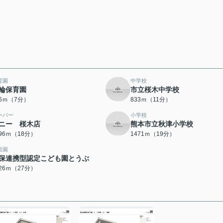
育園
中学校
輪保育園
市立桜木中学校
06ｍ（7分）
833ｍ（11分）
ーパー
小学校
ニー 桜木店
熊本市立秋津小学校
396ｍ（18分）
1471ｍ（19分）
稚園
保連携型認定こども園とうぶ
126ｍ（27分）