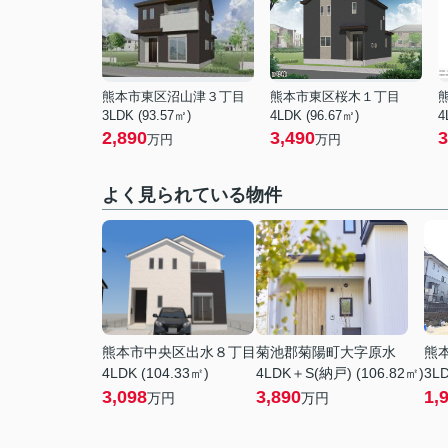
熊本市東区沼山津３丁目
熊本市東区桜木１丁目
3LDK (93.57㎡)
4LDK (96.67㎡)
4
2,890
3,490
3
万円
万円
よく見られている物件
熊本市中央区出水８丁目
菊池郡菊陽町大字原水
熊
4LDK (104.33㎡)
4LDK＋S(納戸) (106.82㎡)
3LD
3,098
3,890
1,
万円
万円