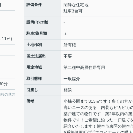
目
設備条件
閑静な住宅地
駐車3台可
設備(その他)
-
駐車場/月額
-/-
.11㎡)
土地権利
所有権
国土法届出
不要
用途地域
第二種中高層住居専用
取引態様
一般媒介
30分
引渡し
相談
情報の見方
備考
小楠公園まで313mです！多くの方か
高いニーズのある、内装もピカピカ
築戸建ての物件です！築2年以内の築
物件です！ご希望に沿った一戸建て
紹介いたします！熊本市東区の熊本
A系統健軍町付近でマイホームの購入