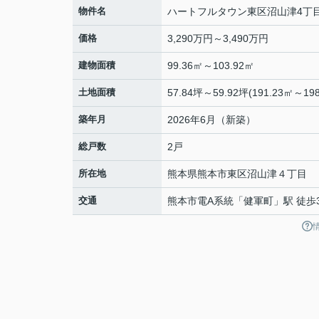
物件名
ハートフルタウン東区沼山津4丁
価格
3,290万円～3,490万円
建物面積
99.36㎡～103.92㎡
土地面積
57.84坪～59.92坪(191.23㎡～198
築年月
2026年6月（新築）
総戸数
2戸
所在地
熊本県
熊本市東区
沼山津
４丁目
交通
熊本市電A系統
「
健軍町
」駅 徒歩