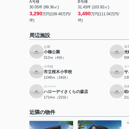
A号棟
B号棟
30.05坪 (99.36㎡)
31.43坪 (103.92㎡)
3,290
3,490
万円(109.48万円/
万円(111.04万円/
坪)
坪)
周辺施設
公園
保
小楠公園
光
313ｍ（4分）
5
小学校
ス
市立桜木小学校
サ
1248ｍ（16分）
1
スーパー
幼
ハローデイさくらの森店
幼
1714ｍ（22分）
2
近隣の物件