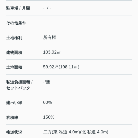
- / -
駐車場 / 月額
その他条件
所有権
土地権利
103.92㎡
建物面積
59.92坪(198.11㎡)
土地面積
-/無
私道負担面積 /
セットバック
60%
建ぺい率
150%
容積率
二方(東 私道 4.0m)(北 私道 4.0m)
接道状況