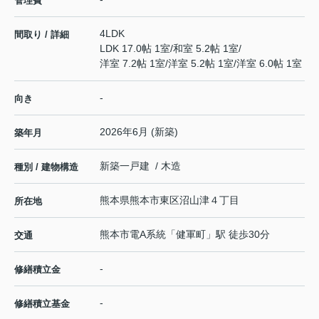
管理費
4LDK
間取り / 詳細
LDK 17.0帖 1室
/
和室 5.2帖 1室
/
洋室 7.2帖 1室
/
洋室 5.2帖 1室
/
洋室 6.0帖 1室
-
向き
2026年6月 (新築)
築年月
新築一戸建 / 木造
種別 / 建物構造
熊本県
熊本市東区
沼山津
４丁目
所在地
熊本市電A系統
「
健軍町
」駅 徒歩30分
交通
-
修繕積立金
-
修繕積立基金