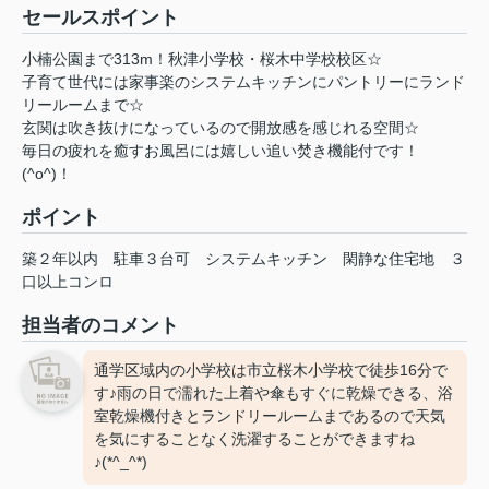
セールスポイント
小楠公園まで313m！秋津小学校・桜木中学校校区☆
子育て世代には家事楽のシステムキッチンにパントリーにランド
リールームまで☆
玄関は吹き抜けになっているので開放感を感じれる空間☆
毎日の疲れを癒すお風呂には嬉しい追い焚き機能付です！
(^o^)！
ポイント
築２年以内
駐車３台可
システムキッチン
閑静な住宅地
３
口以上コンロ
担当者のコメント
通学区域内の小学校は市立桜木小学校で徒歩16分で
す♪雨の日で濡れた上着や傘もすぐに乾燥できる、浴
室乾燥機付きとランドリールームまであるので天気
を気にすることなく洗濯することができますね
♪(*^_^*)