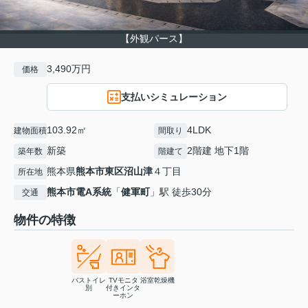
【外観パース】
3,490万円
価格
支払いシミュレーション
103.92㎡
4LDK
建物面積
間取り
新築
2階建 地下1階
築年数
階建て
熊本県
熊本市東区
沼山津
４丁目
所在地
熊本市電A系統
「
健軍町
」駅 徒歩30分
交通
物件の特徴
バストイレ
TVモニタ
浴室乾燥機
別
付きインタ
ーホン