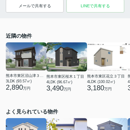
メールで共有する
LINEで共有する
近隣の物件
熊本市東区沼山津３丁目
熊本市東区花立３丁目
熊本市東区桜木１丁目
3LDK (93.57㎡)
4LDK (100.02㎡)
4
4LDK (96.67㎡)
2,890
3,180
3,490
万円
万円
万円
よく見られている物件