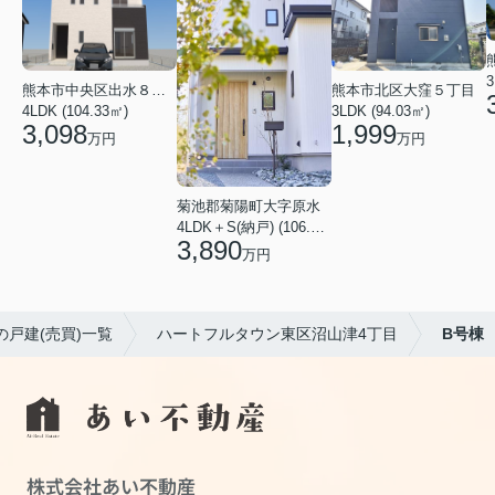
3
熊本市中央区出水８丁目
熊本市北区大窪５丁目
4LDK (104.33㎡)
3LDK (94.03㎡)
3,098
1,999
万円
万円
菊池郡菊陽町大字原水
4LDK＋S(納戸) (106.82㎡)
3,890
万円
の戸建(売買)一覧
ハートフルタウン東区沼山津4丁目
B号棟
株式会社あい不動産