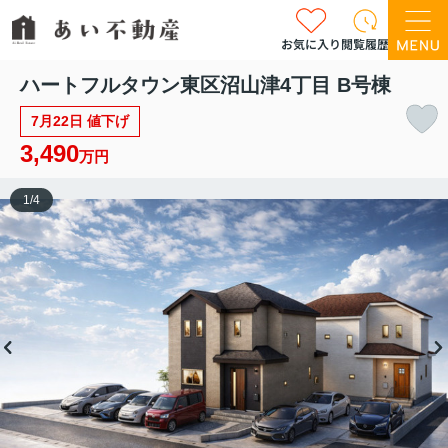
お気に入り
閲覧履歴
ハートフルタウン東区沼山津4丁目 B号棟
7月22日 値下げ
3,490
万円
1
/
4