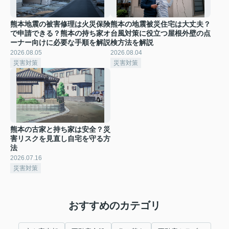
熊本地震の被害修理は火災保険
熊本の地震被災住宅は大丈夫？
で申請できる？熊本の持ち家オ
台風対策に役立つ屋根外壁の点
ーナー向けに必要な手順を解説
検方法を解説
2026.08.05
2026.08.04
災害対策
災害対策
熊本の古家と持ち家は安全？災
害リスクを見直し自宅を守る方
法
2026.07.16
災害対策
おすすめのカテゴリ