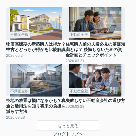
不動産全般
不動産全般
物価高騰期の新築購入は得か？
住宅購入前の夫婦必見の基礎知
中古とどっちが得かを比較解説
識とは？ 後悔しないための資
金計画とチェックポイント
2026.05.24
2026.03.31
不動産全般
不動産全般
空地の放置は損になるかも？税
失敗しない不動産会社の選び方
金と活用法を知り将来の負担を
2026.03.28
減らす方法
2026.03.28
もっと見る
ブログトップへ