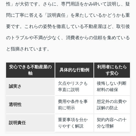
性」が大切です。さらに、専門用語をかみ砕いて説明し、疑
問に丁寧に答える「説明責任」を果たしているかどうかも重
要です。これらの姿勢を徹底している不動産屋ほど、取引後
のトラブルや不満が少なく、消費者からの信頼を集めている
と指摘されています。
安心できる不動産屋の
利用者にもたら
具体的な行動例
軸
す安心
欠点やリスクも
後悔しない判断
誠実さ
率直に説明
材料の確保
費用や条件を事
想定外の出費や
透明性
前に明示
誤解の防止
重要事項を分か
契約内容への十
説明責任
りやすく解説
分な理解