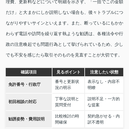
理費、更新料などについて明細を示さず、「一括でこの金額
だけ」と大まかにしか説明しない場合も、後々トラブルにつ
ながりやすいサインといえます。また、断っているにもかか
わらず電話や訪問を繰り返す執ような勧誘は、各種法令や行
政の注意喚起でも問題行為として挙げられているため、少し
でも不安を感じたら取引そのものを見直すことが大切です。
確認項目
見るポイント
注意したい状態
番号と更新状
表示なし・内容不
免許番号・行政庁
況の明示
明瞭
丁寧な説明と
説明不足・一方的
初回相談の対応
質問受付
な提案
比較検討の時
契約急がせる・内
勧誘姿勢・費用説明
間確保
訳不透明