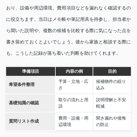
おり、設備や周辺環境、費用項目などを漏れなく確認するの
に役立ちます。当日はメモ帳や筆記用具を持参し、担当者か
ら聞いた説明や、複数の候補を比較する際に気になった点を
書き留めておくとよいでしょう。後から家族と相談する際に
も、こうした記録が落ち着いた判断を助けてくれます。
準備項目
内容の例
目的
予算・立地・広
候補物件の絞り
希望条件整理
さ
込み
取引の流れと用
説明理解と不安
基礎知識の確認
語
軽減
費用・設備・周
聞き漏れや後悔
質問リスト作成
辺環境
の防止