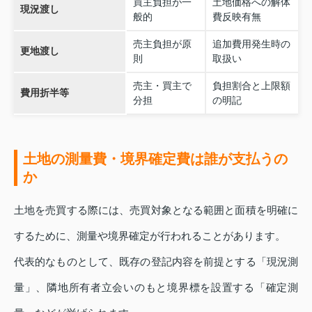
買主負担が一
土地価格への解体
現況渡し
般的
費反映有無
売主負担が原
追加費用発生時の
更地渡し
則
取扱い
売主・買主で
負担割合と上限額
費用折半等
分担
の明記
土地の測量費・境界確定費は誰が支払うの
か
土地を売買する際には、売買対象となる範囲と面積を明確に
するために、測量や境界確定が行われることがあります。
代表的なものとして、既存の登記内容を前提とする「現況測
量」、隣地所有者立会いのもと境界標を設置する「確定測