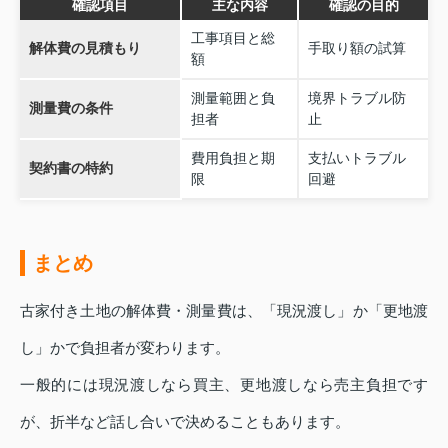
確認項目
主な内容
確認の目的
工事項目と総
解体費の見積もり
手取り額の試算
額
測量範囲と負
境界トラブル防
測量費の条件
担者
止
費用負担と期
支払いトラブル
契約書の特約
限
回避
まとめ
古家付き土地の解体費・測量費は、「現況渡し」か「更地渡
し」かで負担者が変わります。
一般的には現況渡しなら買主、更地渡しなら売主負担です
が、折半など話し合いで決めることもあります。