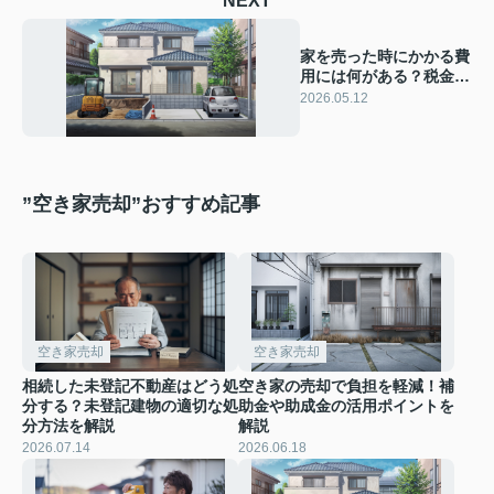
NEXT
家を売った時にかかる費
用には何がある？税金や
仲介手数料、引っ越し
2026.05.12
代、解体費など内訳を解
説
”空き家売却”おすすめ記事
空き家売却
空き家売却
相続した未登記不動産はどう処
空き家の売却で負担を軽減！補
分する？未登記建物の適切な処
助金や助成金の活用ポイントを
分方法を解説
解説
2026.07.14
2026.06.18