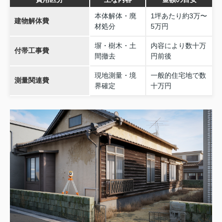
本体解体・廃
1坪あたり約3万〜
建物解体費
材処分
5万円
塀・樹木・土
内容により数十万
付帯工事費
間撤去
円前後
現地測量・境
一般的住宅地で数
測量関連費
界確定
十万円