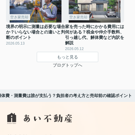
空き家売却
空き家売却
境界の明示に測量は必要な場合
家を売った時にかかる費用には
か？いらない場合との違いと判
何がある？税金や仲介手数料、
断のポイント
引っ越し代、解体費など内訳を
解説
2026.05.13
2026.05.12
もっと見る
ブログトップへ
解体費・測量費は誰が支払う？負担者の考え方と売却前の確認ポイント