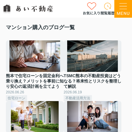
お気に入り
閲覧履歴
マンション購入のブログ一覧
熊本で住宅ローンを固定金利へ
TSMC熊本の不動産投資はどう
乗り換え？メリットを事前に知
なる？将来性とリスクを整理し
り安心の返済計画を立てよう
て解説
2026.06.26
2026.06.19
住宅ローン
不動産活用方法