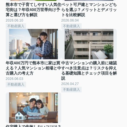
熊本市で子育てしやすい人気住
ペット可戸建とマンションどち
宅街は？年収400万世帯向け予
らを選ぶ？メリットとデメリッ
算と選び方を解説
トを比較解説
2026.06.10
2026.06.04
不動産購入
不動産購入
年収400万円で熊本市に家は買
中古マンションの購入前に確認
える？人気マンション相場と中
すべき注意点は？リスクを抑え
古購入の考え方
る基礎知識とチェック項目を解
説
2026.06.03
2026.04.27
不動産購入
不動産購入
住宅購入で失敗しないコツは？