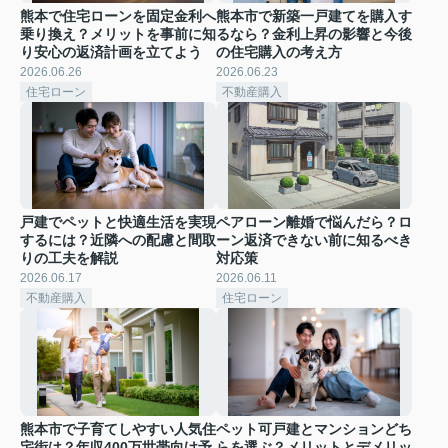
熊本で住宅ローンを固定金利へ
熊本市で新築一戸建てを購入す
乗り換え？メリットを事前に知
るなら？金利上昇の影響と今後
り安心の返済計画を立てよう
の住宅購入の考え方
2026.06.26
2026.06.23
住宅ローン
不動産購入
戸建でペットと快適生活を実現
ペアローン離婚で悩んだら？ロ
するには？近隣への配慮と間取
ーン返済できない前に知るべき
りの工夫を解説
対応策
2026.06.17
2026.06.11
不動産購入
住宅ローン
熊本市で子育てしやすい人気住
ペット可戸建とマンションどち
宅街は？年収400万世帯向け予
らを選ぶ？メリットとデメリッ