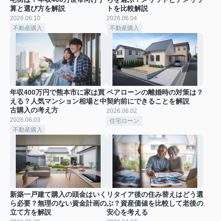
算と選び方を解説
トを比較解説
2026.06.10
2026.06.04
不動産購入
不動産購入
年収400万円で熊本市に家は買
ペアローンの離婚時の対策は？
える？人気マンション相場と中
契約前にできることを解説
古購入の考え方
2026.06.02
2026.06.03
住宅ローン
不動産購入
新築一戸建て購入の頭金はいく
リタイア後の住み替えはどう選
ら必要？無理のない資金計画の
ぶ？資産価値を比較して老後の
立て方を解説
安心を考える