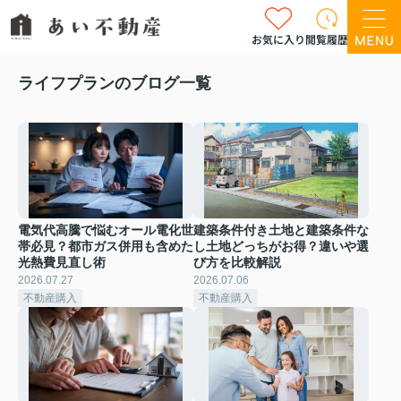
お気に入り
閲覧履歴
ライフプランのブログ一覧
電気代高騰で悩むオール電化世
建築条件付き土地と建築条件な
帯必見？都市ガス併用も含めた
し土地どっちがお得？違いや選
光熱費見直し術
び方を比較解説
2026.07.27
2026.07.06
不動産購入
不動産購入