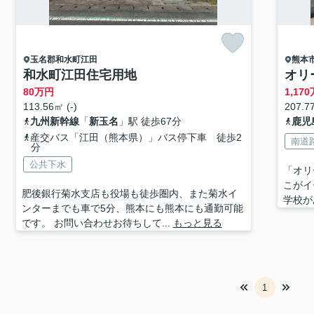
玉名郡和水町
江田
熊本
和水町江田住宅用地
オリ
80
万円
1,170
113.56㎡ (-)
207.77
九州新幹線
「
新玉名
」駅 徒歩67分
鹿児
産交バス「江田（熊本県）」バス停下車 徒歩2
南道
分
公共下水
「オリ
こがイ
肥後銀行菊水支店も役場も徒歩圏内、また菊水イ
学校が
ンターまでも車で5分、熊本にも熊本にも通勤可能
です。 お問い合わせお待ちして...
もっと見る
1