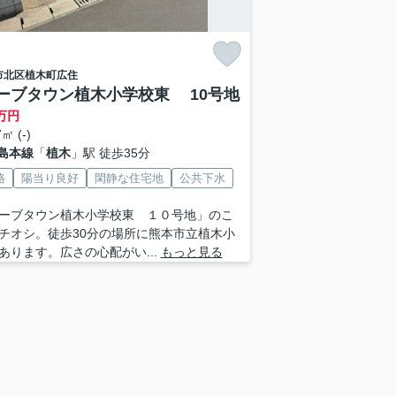
市北区
植木町広住
ーブタウン植木小学校東 10号地
万円
㎡ (-)
島本線
「
植木
」駅 徒歩35分
路
陽当り良好
閑静な住宅地
公共下水
ーブタウン植木小学校東 １０号地」のこ
チオシ。徒歩30分の場所に熊本市立植木小
あります。広さの心配がい...
もっと見る