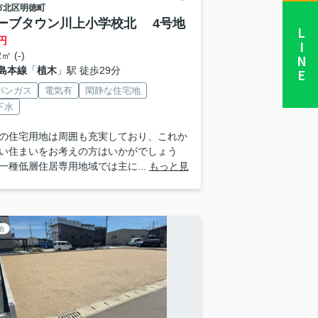
市北区
明徳町
ーブタウン川上小学校北 4号地
LINE
円
㎡ (-)
島本線
「
植木
」駅 徒歩29分
パンガス
電気有
閑静な住宅地
下水
の住宅用地は周囲も充実しており、これか
い住まいをお考えの方はいかがでしょう
一種低層住居専用地域では主に...
もっと見
地