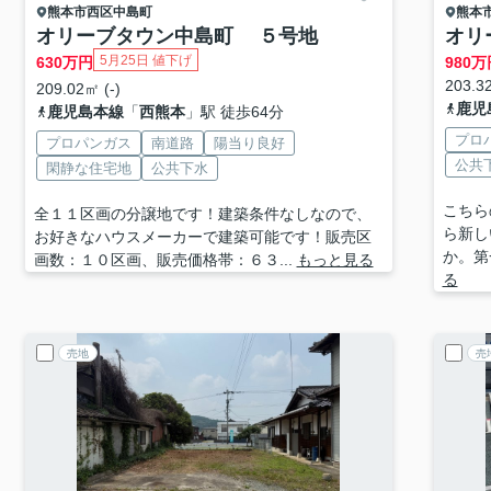
熊本市西区
中島町
熊本
オリーブタウン中島町 ５号地
オリ
5月25日 値下げ
630
万円
980
万
203.32
209.02㎡ (-)
鹿児
鹿児島本線
「
西熊本
」駅 徒歩64分
プロ
プロパンガス
南道路
陽当り良好
公共
閑静な住宅地
公共下水
こちら
全１１区画の分譲地です！建築条件なしなので、
ら新し
お好きなハウスメーカーで建築可能です！販売区
か。第
画数：１０区画、販売価格帯：６３...
もっと見る
る
売地
売