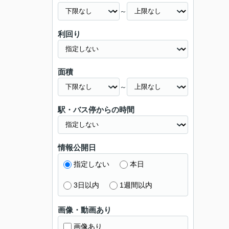
～
利回り
面積
～
駅・バス停からの時間
情報公開日
指定しない
本日
3日以内
1週間以内
画像・動画あり
画像あり