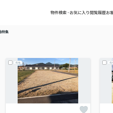
物件検索
お気に入り
閲覧履歴
お
地特集
売地
売