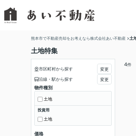
土
熊本市で不動産売却をお考えなら株式会社あい不動産
土地特集
4
件
市区町村から探す
変更
沿線・駅から探す
変更
物件種別
土地
投資用
土地
価格