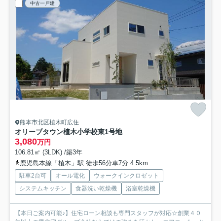
中古一戸建
熊本市北区植木町広住
オリーブタウン植木小学校東
1号地
3,080
万円
106.81㎡ (3LDK) /築3年
鹿児島本線「植木」駅 徒歩56分車7分 4.5km
駐車2台可
オール電化
ウォークインクロゼット
システムキッチン
食器洗い乾燥機
浴室乾燥機
【本日ご案内可能♪】住宅ローン相談も専門スタッフが対応☆創業４０