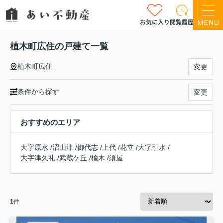
お気に入り
閲覧履歴
植木町広住の戸建て一覧
植木町広住
変更
条件から探す
変更
おすすめのエリア
大字原水
/
沼山津
/
御代志
/
上代
/
花立
/
大字引水
/
大字津久礼
/
武蔵ケ丘
/
楡木
/
須屋
1
件