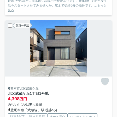
徒歩7分の場所に熊本市立武蔵小学校があります。新築物件で新たな生
活をスタートさせてみませんか。駅まで徒歩5分の物件です。...
もっと
見る
新築一戸建
熊本市北区武蔵ケ丘
北区武蔵ケ丘1丁目
1号地
4,398
万円
89.85㎡ (3SLDK) /新築
豊肥本線「武蔵塚」駅 徒歩5分
駐車2台可
陽当り良好
オール電化
システムキッチン