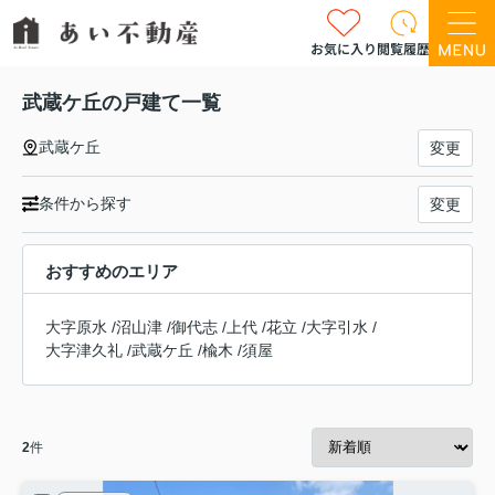
お気に入り
閲覧履歴
武蔵ケ丘の戸建て一覧
武蔵ケ丘
変更
条件から探す
変更
おすすめのエリア
大字原水
/
沼山津
/
御代志
/
上代
/
花立
/
大字引水
/
大字津久礼
/
武蔵ケ丘
/
楡木
/
須屋
2
件