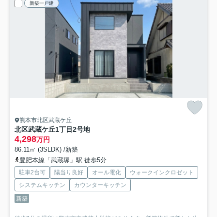
新築一戸建
熊本市北区武蔵ケ丘
北区武蔵ケ丘1丁目
2号地
4,298
万円
86.11㎡ (3SLDK) /新築
豊肥本線「武蔵塚」駅 徒歩5分
駐車2台可
陽当り良好
オール電化
ウォークインクロゼット
システムキッチン
カウンターキッチン
新築