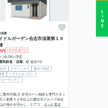
LINE
市
須屋
イドルガーデン合志市須屋第１９
棟
7月22日 値下げ
万円
㎡ (4LDK) /予定
電気鉄道
「
須屋
」駅 徒歩7分
2台可
プロパンガス
陽当り良好
豊富
システムキッチン
ンターキッチン
ご案内可能♪】住宅ローン相談も専門スタッ
応☆創業４０年以上の愛住宅グループ会社
はの強みを活かし、エアコ...
もっと見る