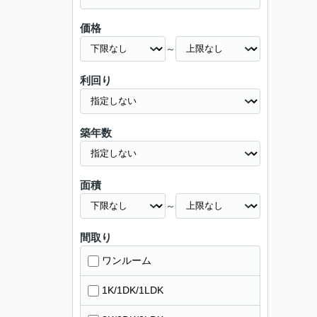
価格
～
利回り
築年数
面積
～
間取り
ワンルーム
1K/1DK/1LDK