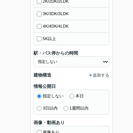
2K/2DK/2LDK
3K/3DK/3LDK
4K/4DK/4LDK
5K以上
駅・バス停からの時間
建物構造
追加する
情報公開日
指定しない
本日
3日以内
1週間以内
画像・動画あり
画像あり