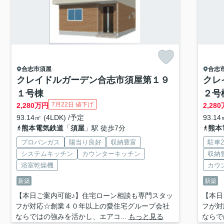
合志市
須屋
合志
クレイドルガーデン合志市須屋第１９
クレ
１号棟
２号
7月22日 値下げ
2,280
万円
2,280
93.14㎡ (4LDK) /予定
93.14
熊本電気鉄道
「
須屋
」駅 徒歩7分
熊本
プロパンガス
陽当り良好
収納豊富
駐車
システムキッチン
カウンターキッチン
収納
浴室乾燥機
カウ
新築
新築
【本日ご案内可能♪】住宅ローン相談も専門スタッ
【本日
フが対応☆創業４０年以上の愛住宅グループ会社
フが対
ならではの強みを活かし、エアコ...
もっと見る
ならで