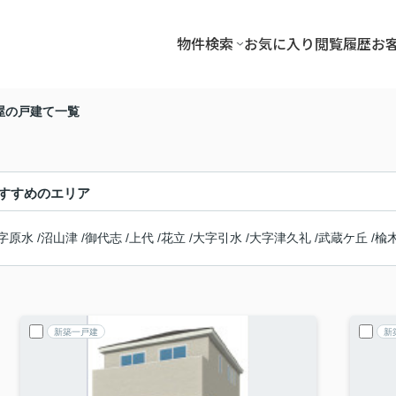
物件検索
お気に入り
閲覧履歴
お
屋の戸建て一覧
すすめのエリア
字原水
/
沼山津
/
御代志
/
上代
/
花立
/
大字引水
/
大字津久礼
/
武蔵ケ丘
/
楡
新築一戸建
新