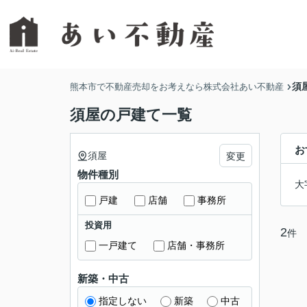
須
熊本市で不動産売却をお考えなら株式会社あい不動産
須屋の戸建て一覧
お
須屋
変更
物件種別
大
戸建
店舗
事務所
投資用
2
件
一戸建て
店舗・事務所
新築・中古
指定しない
新築
中古