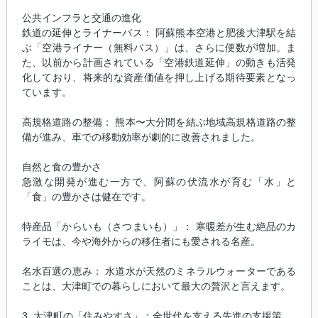
公共インフラと交通の進化
鉄道の延伸とライナーバス： 阿蘇熊本空港と肥後大津駅を結
ぶ「空港ライナー（無料バス）」は、さらに便数が増加。ま
た、以前から計画されている「空港鉄道延伸」の動きも活発
化しており、将来的な資産価値を押し上げる期待要素となっ
ています。
高規格道路の整備： 熊本〜大分間を結ぶ地域高規格道路の整
備が進み、車での移動効率が劇的に改善されました。
自然と食の豊かさ
急激な開発が進む一方で、阿蘇の伏流水が育む「水」と
「食」の豊かさは健在です。
特産品「からいも（さつまいも）」： 寒暖差が生む絶品のカ
ライモは、今や海外からの移住者にも愛される名産。
名水百選の恵み： 水道水が天然のミネラルウォーターである
ことは、大津町での暮らしにおいて最大の贅沢と言えます。
3. 大津町の「住みやすさ」：全世代を支える先進の支援策