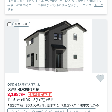
【本日ご案内可能♪】住宅ローン相談も専門スタッフが対応☆創業４０
年以上の愛住宅グループ会社ならではの強みを活かし、エアコ...
もっと
見る
新築一戸建
菊池郡大津町大字引水
大津町引水8期
9号棟
3,198
万円
6月29日 値下げ
114.51㎡ (4LDK＋S(納戸)) /予定
豊肥本線「肥後大津」駅 徒歩34分
産交バス「熊本文化の森」バス停下車 徒歩5分
プロパンガス
ウォークインクロゼット
システムキッチン