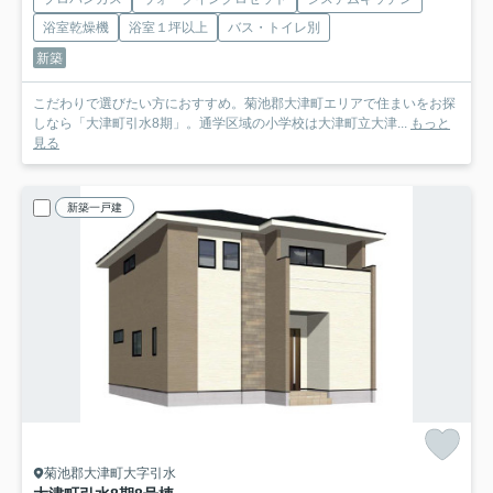
浴室乾燥機
浴室１坪以上
バス・トイレ別
新築
こだわりで選びたい方におすすめ。菊池郡大津町エリアで住まいをお探
しなら「大津町引水8期」。通学区域の小学校は大津町立大津...
もっと
見る
新築一戸建
菊池郡大津町大字引水