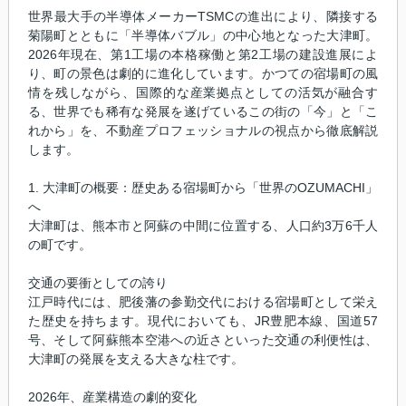
世界最大手の半導体メーカーTSMCの進出により、隣接する
菊陽町とともに「半導体バブル」の中心地となった大津町。
2026年現在、第1工場の本格稼働と第2工場の建設進展によ
り、町の景色は劇的に進化しています。かつての宿場町の風
情を残しながら、国際的な産業拠点としての活気が融合す
る、世界でも稀有な発展を遂げているこの街の「今」と「こ
れから」を、不動産プロフェッショナルの視点から徹底解説
します。
1. 大津町の概要：歴史ある宿場町から「世界のOZUMACHI」
へ
大津町は、熊本市と阿蘇の中間に位置する、人口約3万6千人
の町です。
交通の要衝としての誇り
江戸時代には、肥後藩の参勤交代における宿場町として栄え
た歴史を持ちます。現代においても、JR豊肥本線、国道57
号、そして阿蘇熊本空港への近さといった交通の利便性は、
大津町の発展を支える大きな柱です。
2026年、産業構造の劇的変化