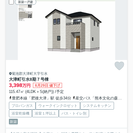
新築一戸建
菊池郡大津町大字引水
大津町引水8期
７号棟
3,398
万円
6月29日 値下げ
115.47㎡ (4LDK＋S(納戸)) /予定
豊肥本線「肥後大津」駅 徒歩34分
産交バス「熊本文化の森」バス停下車 徒歩5分
プロパンガス
ウォークインクロゼット
システムキッチン
浴室乾燥機
浴室１坪以上
バス・トイレ別
新築