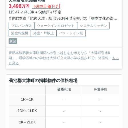
大津町引水8期
8号棟
3,498
万円
6月29日 値下げ
115.47㎡ (4LDK＋S(納戸)) /予定
豊肥本線「肥後大津」駅 徒歩34分
産交バス「熊本文化の森」バス停下車 徒歩5分
プロパンガス
ウォークインクロゼット
システムキッチン
浴室乾燥機
浴室１坪以上
バス・トイレ別
新築
豊肥本線肥後大津駅周辺への引っ越しをお考えなら「大津町引水8
期」。通学区域の小学校は大津町立大津小学校徒歩19分。浴室乾...
もっ
と見る
菊池郡大津町の掲載物件の価格相場
価格相場
募集件数
-
-
1R～1K
-
-
1DK～1LDK
-
-
2K～2LDK