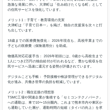
急激な発展に伴い、大津町は「住み続けたくなる町」として
の住民サービスを強化しています。
メリット1：子育て・教育環境の充実
大津町は「子育て日本一」を掲げ、独自の支援策を次々と打
ち出しています。
18歳までの医療費無償化： 2026年現在も、高校卒業までの
子どもの医療費（保険適用分）を助成。
物価高対応応援手当： 2026年初頭には、0歳から高校生まで
1人につき2万円の独自給付が行われるなど、豊かな税収を住
民サービスへ迅速に還元する姿勢が評価されています。
デジタルこども手帳： 予防接種や検診管理ができるデジタル
化が進み、共働き世帯の負担を軽減しています。
メリット2：職住近接の理想形
TSMC工場や関連企業が集積する「セミコンテクノパーク」
への通勤は、車で10〜15分圏内。これまで熊本市内や東区か
ら通勤していた層が、通勤時間の短縮（タイパの向上）を求