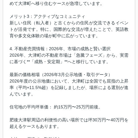
めて大津町へ移り住むケースが急増しています。
メリット3：アクティブなコミュニティ
新しい住民（転入者）と古くからの住民が交流できるイベン
トが活発です。特に、国際的な交流が増えたことで、英語教
育や多文化体験の場が町中に広がっています。
4. 不動産売買情報：2026年、市場の成熟と賢い選択
2026年、大津町の不動産市場は「急騰フェーズ」から、実需
に基づく**「成熟・安定期」**へと移行しています。
最新の価格相場（2026年3月公示地価・取引データ）
2026年度の公示地価において、大津町は全国でも屈指の上昇
率（平均+11.5%超）を記録しましたが、場所による選別が進
んでいます。
住宅地の平均坪単価： 約15万円〜25万円前後。
肥後大津駅周辺の利便性の高い場所では坪30万円〜40万円を
超えるケースもあります。