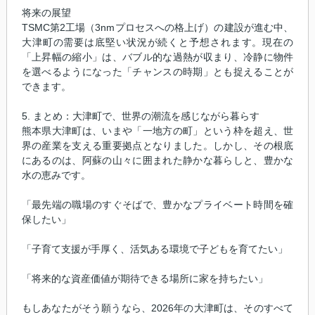
将来の展望
TSMC第2工場（3nmプロセスへの格上げ）の建設が進む中、
大津町の需要は底堅い状況が続くと予想されます。現在の
「上昇幅の縮小」は、バブル的な過熱が収まり、冷静に物件
を選べるようになった「チャンスの時期」とも捉えることが
できます。
5. まとめ：大津町で、世界の潮流を感じながら暮らす
熊本県大津町は、いまや「一地方の町」という枠を超え、世
界の産業を支える重要拠点となりました。しかし、その根底
にあるのは、阿蘇の山々に囲まれた静かな暮らしと、豊かな
水の恵みです。
「最先端の職場のすぐそばで、豊かなプライベート時間を確
保したい」
「子育て支援が手厚く、活気ある環境で子どもを育てたい」
「将来的な資産価値が期待できる場所に家を持ちたい」
もしあなたがそう願うなら、2026年の大津町は、そのすべて