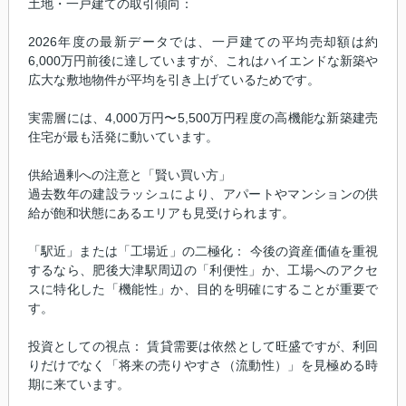
土地・一戸建ての取引傾向：
2026年度の最新データでは、一戸建ての平均売却額は約
6,000万円前後に達していますが、これはハイエンドな新築や
広大な敷地物件が平均を引き上げているためです。
実需層には、4,000万円〜5,500万円程度の高機能な新築建売
住宅が最も活発に動いています。
供給過剰への注意と「賢い買い方」
過去数年の建設ラッシュにより、アパートやマンションの供
給が飽和状態にあるエリアも見受けられます。
「駅近」または「工場近」の二極化： 今後の資産価値を重視
するなら、肥後大津駅周辺の「利便性」か、工場へのアクセ
スに特化した「機能性」か、目的を明確にすることが重要で
す。
投資としての視点： 賃貸需要は依然として旺盛ですが、利回
りだけでなく「将来の売りやすさ（流動性）」を見極める時
期に来ています。