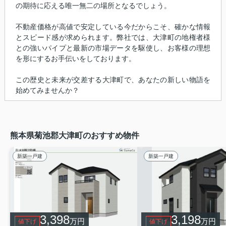
の期待に応える唯一無二の場所となるでしょう。
不動産価格が高値で安定している今だからこそ、確かな情報
とスピード感が求められます。弊社では、大津町の地権者様
との強いパイプと最新の市場データを駆使し、お客様の理想
を形にするお手伝いをしております。
この歴史と未来が交差する大津町で、あなたの新しい物語を
始めてみませんか？
熊本県菊池郡大津町のおすすめ物件
新築一戸建
新築一戸建
3,398
3,198
万円
万円
値下げ
値下げ