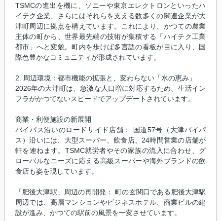
TSMCの進出を機に、ソニーや東京エレクトロンといったハ
イテク企業、さらにはそれらを支える数多くの関連企業が大
津町周辺に拠点を構えています。これにより、かつての農業
主体の町から、世界最先端の技術が集積する「ハイテク工業
都市」へと変貌。町内を歩けば多言語の看板が目に入り、国
際色豊かなコミュニティが形成されています。
2. 周辺環境：都市機能の拡張と、変わらない「水の恵み」
2026年の大津町は、急激な人口増に対応するため、生活イン
フラがかつてないスピードでアップデートされています。
商業・利便施設の新展開
バイパス沿いのロードサイド店舗： 国道57号（大津バイパ
ス）沿いには、大型スーパー、飲食店、24時間営業の店舗が
軒を連ねます。TSMC就労者やその家族の流入に合わせ、グ
ローバルなニーズに応える高級スーパーや海外ブランドの飲
食店も姿を現しています。
「肥後大津駅」周辺の再開発： 町の玄関口である肥後大津駅
周辺では、高層マンションやビジネスホテル、商業ビルの建
設が進み、かつての駅前の風景を一変させています。