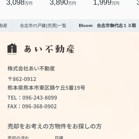
3,098
3,890
1,999
万円
万円
万円
動産
合志市の戸建(売買)一覧
Bloom 合志市御代志１３期
株式会社あい不動産
〒862-0912
熊本県熊本市東区錦ケ丘5番19号
TEL：
096-243-8099
FAX：096-368-0902
売却をお考えの方
物件をお探しの方
売却の流れ
戸建