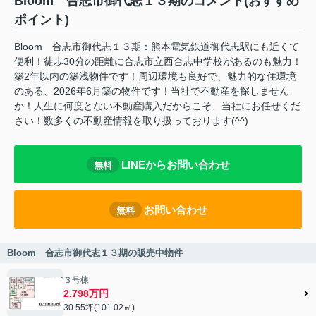
Bloom 合志市御代志１３期のコメント(おすすめ
ポイント)
Bloom 合志市御代志１３期：熊本電気鉄道御代志駅にも近くて
便利！徒歩30分の距離に合志市立西合志中学校があるのも魅力！
築2年以内の築浅物件です！周辺環境も良好で、魅力的な住環境
のある、2026年6月築の物件です！当社で不動産を探しません
か！人生に何度とない不動産購入だからこそ、当社にお任せくだ
さい！数多くの不動産情報を取り扱っております(^^)
LINEからお問い合わせ
無料
お問い合わせ
無料
Bloom 合志市御代志１３期の販売中物件
３号棟
2,798万円
30.55坪(101.02㎡)