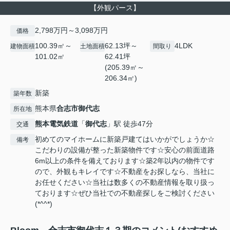
【外観パース】
2,798万円～3,098万円
価格
100.39㎡～
62.13坪～
4LDK
建物面積
土地面積
間取り
101.02㎡
62.41坪
(205.39㎡～
206.34㎡)
新築
築年数
熊本県
合志市
御代志
所在地
熊本電気鉄道
「
御代志
」駅 徒歩47分
交通
初めてのマイホームに新築戸建てはいかがでしょうか☆
備考
こだわりの設備が整った新築物件です☆安心の前面道路
6m以上の条件を備えております☆築2年以内の物件です
ので、外観もキレイです☆不動産をお探しなら、当社に
お任せください☆当社は数多くの不動産情報を取り扱っ
ております☆ぜひ当社での不動産探しをご検討ください
(*^^*)