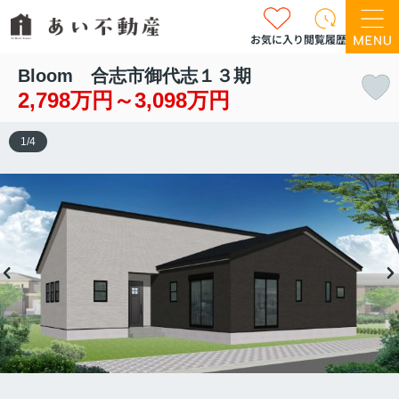
お気に入り
閲覧履歴
Bloom 合志市御代志１３期
2,798万円～3,098万円
1
/
4