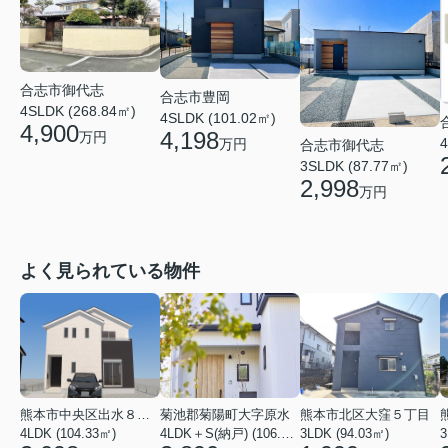
合志市御代志
合志市豊岡
4SLDK (268.84㎡)
4SLDK (101.02㎡)
4,900
4,198
万円
4
万円
合志市御代志
3SLDK (87.77㎡)
2,998
万円
よく見られている物件
熊本市中央区出水８丁目
菊池郡菊陽町大字原水
熊本市北区大窪５丁目
4LDK (104.33㎡)
4LDK＋S(納戸) (106.82㎡)
3LDK (94.03㎡)
3