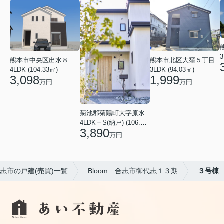
3
熊本市中央区出水８丁目
熊本市北区大窪５丁目
4LDK (104.33㎡)
3LDK (94.03㎡)
3,098
1,999
万円
万円
菊池郡菊陽町大字原水
4LDK＋S(納戸) (106.82㎡)
3,890
万円
志市の戸建(売買)一覧
Bloom 合志市御代志１３期
３号棟