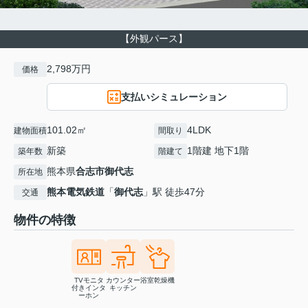
【外観パース】
2,798万円
価格
支払いシミュレーション
101.02㎡
4LDK
建物面積
間取り
新築
1階建 地下1階
築年数
階建て
熊本県
合志市
御代志
所在地
熊本電気鉄道
「
御代志
」駅 徒歩47分
交通
物件の特徴
TVモニタ
カウンター
浴室乾燥機
付きインタ
キッチン
ーホン