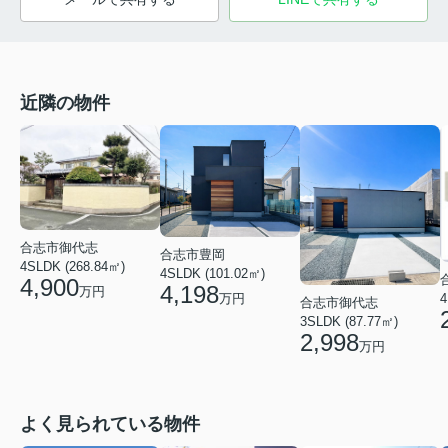
近隣の物件
合志市御代志
合志市豊岡
4SLDK (268.84㎡)
4SLDK (101.02㎡)
4,900
4,198
万円
万円
4
合志市御代志
3SLDK (87.77㎡)
2,998
万円
よく見られている物件