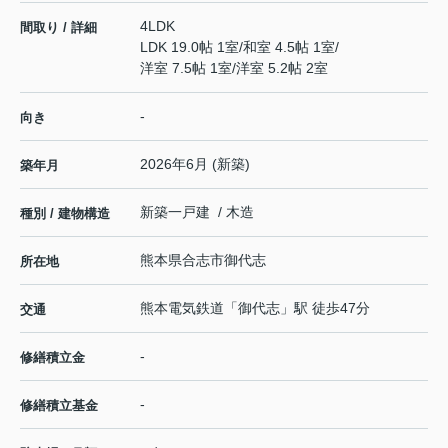
4LDK
間取り / 詳細
LDK 19.0帖 1室
/
和室 4.5帖 1室
/
洋室 7.5帖 1室
/
洋室 5.2帖 2室
-
向き
2026年6月 (新築)
築年月
新築一戸建 / 木造
種別 / 建物構造
熊本県
合志市
御代志
所在地
熊本電気鉄道
「
御代志
」駅 徒歩47分
交通
-
修繕積立金
-
修繕積立基金