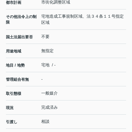
市街化調整区域
都市計画
宅地造成工事規制区域、法３４条１１号指定
その他法令上の制
限
区域
不要
国土法届出要否
無指定
用途地域
宅地 / -
地目 / 地勢
-
管理組合有無
一般媒介
取引態様
完成済み
現況
相談
引渡し