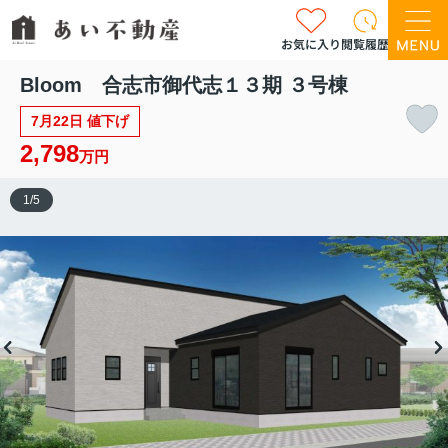
お気に入り
閲覧履歴
Bloom 合志市御代志１３期 ３号棟
7月22日 値下げ
2,798
万円
1
/
5