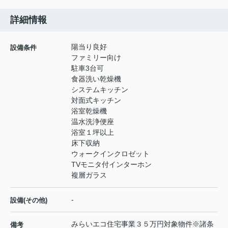
詳細情報
陽当り良好
設備条件
ファミリー向け
駐車3台可
食器洗い乾燥機
システムキッチン
対面式キッチン
浴室乾燥機
温水洗浄便座
浴室１坪以上
床下収納
ウォークインクロゼット
TVモニタ付インターホン
複層ガラス
-
設備(その他)
みらいエコ住宅事業３５万円対象物件※諸条
備考