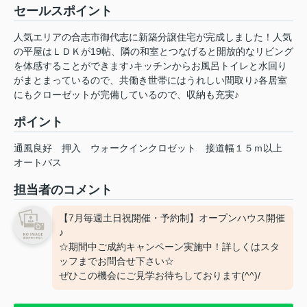
セールスポイント
人気エリアの合志市御代志に新築分譲住宅が完成しました！人気
の平屋はＬＤＫが19帖、隣の和室とつなげると開放的なリビング
を体感することができます♪キッチンからお風呂トイレと水回り
がまとまっているので、共働き世帯にはうれしい間取り♪各居室
にもクローゼットが完備しているので、収納も充実♪
ポイント
通風良好
押入
ウォークインクロゼット
接道幅１５ｍ以上
オートバス
担当者のコメント
【7月毎週土日祝開催・予約制】オープンハウス開催
♪
☆期間中ご成約キャンペーン実施中！詳しくはスタ
ッフまでお問合せ下さい☆
ぜひこの機会にご見学お待ちしております(^^)/