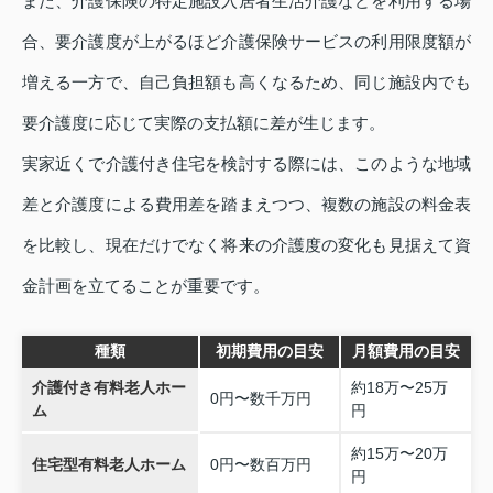
また、介護保険の特定施設入居者生活介護などを利用する場
合、要介護度が上がるほど介護保険サービスの利用限度額が
増える一方で、自己負担額も高くなるため、同じ施設内でも
要介護度に応じて実際の支払額に差が生じます。
実家近くで介護付き住宅を検討する際には、このような地域
差と介護度による費用差を踏まえつつ、複数の施設の料金表
を比較し、現在だけでなく将来の介護度の変化も見据えて資
金計画を立てることが重要です。
種類
初期費用の目安
月額費用の目安
介護付き有料老人ホー
約18万〜25万
0円〜数千万円
ム
円
約15万〜20万
住宅型有料老人ホーム
0円〜数百万円
円