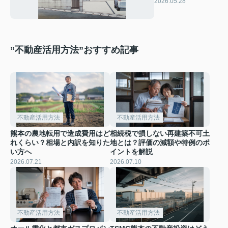
2026.05.28
断する4つの視点
”不動産活用方法”おすすめ記事
不動産活用方法
不動産活用方法
熊本の農地転用で造成費用はど
相続税で損しない再建築不可土
れくらい？相場と内訳を知りた
地とは？評価の減額や特例のポ
い方へ
イントを解説
2026.07.21
2026.07.10
不動産活用方法
不動産活用方法