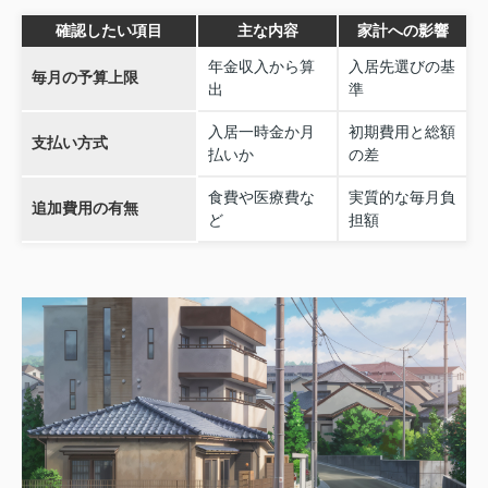
確認したい項目
主な内容
家計への影響
年金収入から算
入居先選びの基
毎月の予算上限
出
準
入居一時金か月
初期費用と総額
支払い方式
払いか
の差
食費や医療費な
実質的な毎月負
追加費用の有無
ど
担額