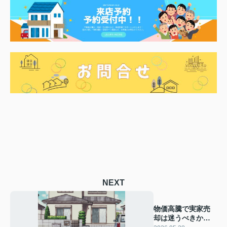
NEXT
物価高騰で実家売
却は迷うべきか？
いつが売り時か判