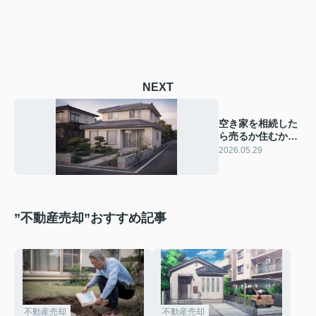
NEXT
空き家を相続した
ら売るか住むか？
判断に迷う前に知
2026.05.29
りたい基準
”不動産売却”おすすめ記事
不動産売却
不動産売却