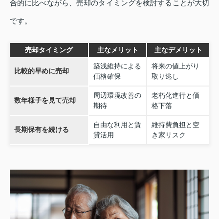
合的に比べながら、売却のタイミングを検討することが大切
です。
売却タイミング
主なメリット
主なデメリット
築浅維持による
将来の値上がり
比較的早めに売却
価格確保
取り逃し
周辺環境改善の
老朽化進行と価
数年様子を見て売却
期待
格下落
自由な利用と賃
維持費負担と空
長期保有を続ける
貸活用
き家リスク