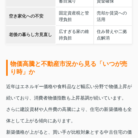
蓄目減り
資金確保
固定資産税と管
売却か賃貸への
空き家化への不安
理負担
活用
広すぎる家の維
住み替えや二拠
老後の暮らし方見直し
持負担
点解消
物価高騰と不動産市況から見る「いつが売
り時」か
近年はエネルギー価格や食料品など幅広い分野で物価上昇が
続いており、消費者物価指数も上昇基調が続いています。
さらに建設資材や人件費の高騰により、住宅の新築価格も全
体として上がる傾向にあります。
新築価格が上がると、買い手が比較対象とする中古住宅の価