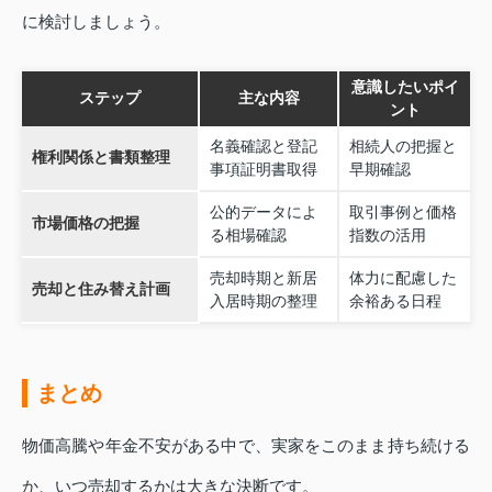
に検討しましょう。
意識したいポイ
ステップ
主な内容
ント
名義確認と登記
相続人の把握と
権利関係と書類整理
事項証明書取得
早期確認
公的データによ
取引事例と価格
市場価格の把握
る相場確認
指数の活用
売却時期と新居
体力に配慮した
売却と住み替え計画
入居時期の整理
余裕ある日程
まとめ
物価高騰や年金不安がある中で、実家をこのまま持ち続ける
か、いつ売却するかは大きな決断です。