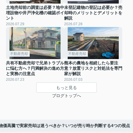
土地売却前の調査は必要？地中
未登記建物の登記は必要か？売
埋設物や井戸浄化槽の確認ポイ
却時のメリットとデメリットを
ント
解説
2026.07.29
2026.07.28
不動産売却
不動産売却
共有不動産売却で兄弟トラブル
熊本の農地を相続したら要注
に悩む方へ？円満解決の進め方
意？放置リスクと対処法を専門
と実務の注意点
家が解説
2026.07.23
2026.07.03
もっと見る
ブログトップへ
物価高騰で実家売却は迷うべきか？いつが売り時か判断する4つの視点