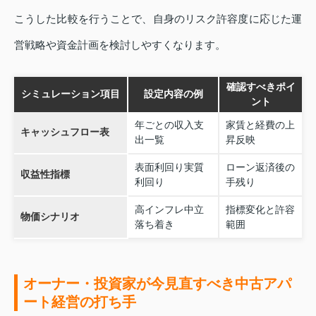
こうした比較を行うことで、自身のリスク許容度に応じた運
営戦略や資金計画を検討しやすくなります。
確認すべきポイ
シミュレーション項目
設定内容の例
ント
年ごとの収入支
家賃と経費の上
キャッシュフロー表
出一覧
昇反映
表面利回り実質
ローン返済後の
収益性指標
利回り
手残り
高インフレ中立
指標変化と許容
物価シナリオ
落ち着き
範囲
オーナー・投資家が今見直すべき中古アパ
ート経営の打ち手