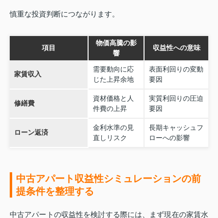
慎重な投資判断につながります。
物価高騰の影
項目
収益性への意味
響
需要動向に応
表面利回りの変動
家賃収入
じた上昇余地
要因
資材価格と人
実質利回りの圧迫
修繕費
件費の上昇
要因
金利水準の見
長期キャッシュフ
ローン返済
直しリスク
ローへの影響
中古アパート収益性シミュレーションの前
提条件を整理する
中古アパートの収益性を検討する際には、まず現在の家賃水