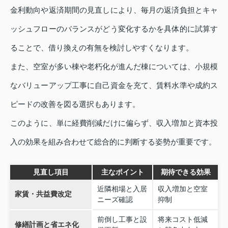
金利動向や返済期間の見直しにより、毎月の返済負担とキャ
ッシュフローのバランスがどう変化するかを具体的に試算す
ることで、借り換えの有無を検討しやすくなります。
また、空室が多い棟や老朽化が進んだ棟については、小規模
なバリューアップ工事に自己資金を充て、賃料水準や成約ス
ピードの改善を図る選択もあります。
このように、単に経費削減だけに偏らず、収入増加と資本投
入の効果を組み合わせて総合的に判断する姿勢が重要です。
見直し項目
主なポイント
期待できる効果
近隣相場と入居
収入増加と空室
家賃・共益費改定
ニーズ確認
抑制
前倒し工事と設
将来コスト低減
修繕計画と省エネ化