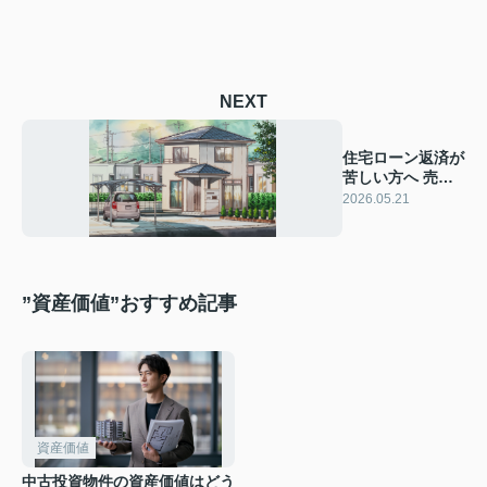
NEXT
住宅ローン返済が
苦しい方へ 売却
か見直しか相談で
2026.05.21
道を開く
”資産価値”おすすめ記事
資産価値
中古投資物件の資産価値はどう