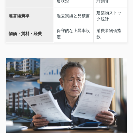
集状況
計調査
建築物ストッ
運営経費率
過去実績と見積書
ク統計
保守的な上昇率設
消費者物価指
物価・賃料・経費
定
数