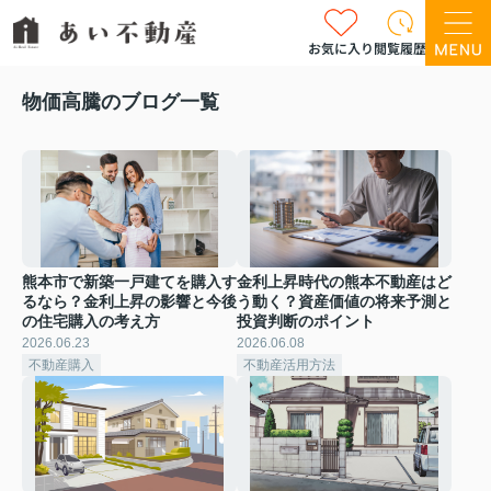
お気に入り
閲覧履歴
物価高騰のブログ一覧
熊本市で新築一戸建てを購入す
金利上昇時代の熊本不動産はど
るなら？金利上昇の影響と今後
う動く？資産価値の将来予測と
の住宅購入の考え方
投資判断のポイント
2026.06.23
2026.06.08
不動産購入
不動産活用方法