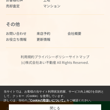
お客様の声
土地
売却査定
マンション
その他
お問い合わせ
来店予約
会社概要
お役立ち情報
更新情報
利用規約
プライバシーポリシー
サイトマップ
(c)株式会社あい不動産 All Rights Reserved.
当サイトでは、お客様の当サイト利用状況把握、サービス向上検討を目的と
して、クッキー（Cookie）を使用しています。
詳しくは、当社の
「Cookieの取扱いについて」
をご確認ください。
お問い合わせ
売却査定
LINE
閉じる