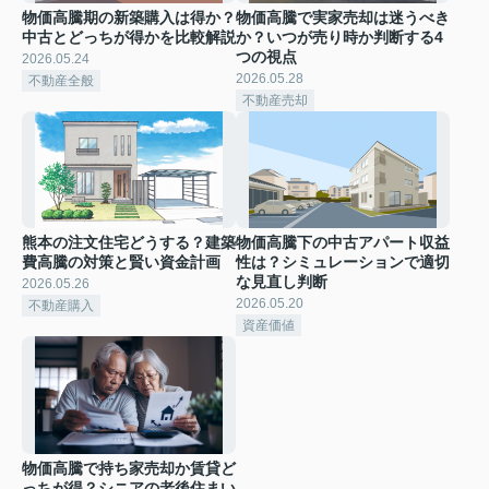
物価高騰期の新築購入は得か？
物価高騰で実家売却は迷うべき
中古とどっちが得かを比較解説
か？いつが売り時か判断する4
つの視点
2026.05.24
2026.05.28
不動産全般
不動産売却
熊本の注文住宅どうする？建築
物価高騰下の中古アパート収益
費高騰の対策と賢い資金計画
性は？シミュレーションで適切
な見直し判断
2026.05.26
2026.05.20
不動産購入
資産価値
物価高騰で持ち家売却か賃貸ど
っちが得？シニアの老後住まい