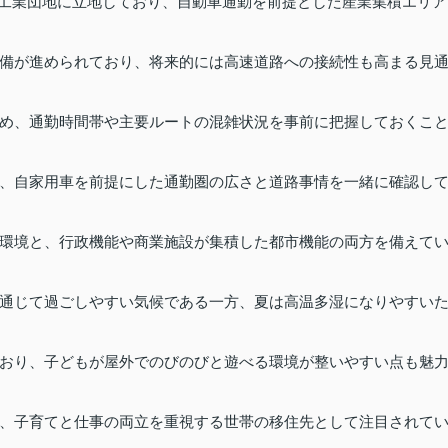
の工業団地に立地しており、自動車通勤を前提とした産業集積エリア
備が進められており、将来的には高速道路への接続性も高まる見
め、通勤時間帯や主要ルートの混雑状況を事前に把握しておくこ
、自家用車を前提にした通勤圏の広さと道路事情を一緒に確認し
環境と、行政機能や商業施設が集積した都市機能の両方を備えて
通じて過ごしやすい気候である一方、夏は高温多湿になりやすい
おり、子どもが屋外でのびのびと遊べる環境が整いやすい点も魅
、子育てと仕事の両立を重視する世帯の移住先として注目されて