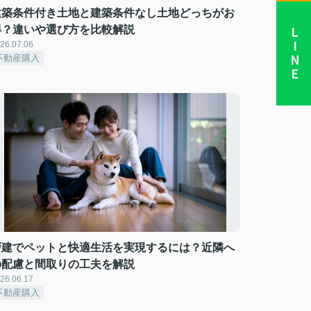
建築条件付き土地と建築条件なし土地どっちがお
得？違いや選び方を比較解説
LINE
26.07.06
不動産購入
戸建でペットと快適生活を実現するには？近隣へ
の配慮と間取りの工夫を解説
26.06.17
不動産購入