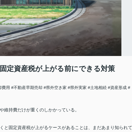
固定資産税が上がる前にできる対策
却費用
#不動産早期売却
#県外空き家
#県外実家
#土地相続
#資産形成
#
や維持費だけが重くのしかかっている。
くと固定資産税が上がるケースがあることは、まだあまり知られ