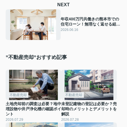
NEXT
年収400万円共働きの熊本市での
住宅ローン！無理なく返せる組み
方と返済計画の考え方
2026.06.16
”不動産売却”おすすめ記事
不動産売却
不動産売却
土地売却前の調査は必要？地中
未登記建物の登記は必要か？売
埋設物や井戸浄化槽の確認ポイ
却時のメリットとデメリットを
ント
解説
2026.07.29
2026.07.28