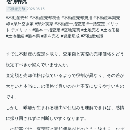
を解説
不動産売却
2026.06.15
#不動産売却
#不動産売却税金
#不動産売却費用
#不動産早期売
却
#県外空き家
#県外実家
#不動産一括査定
#一括査定 メリッ
ト デメリット
#熊本 一括査定
#空地売買
#土地売る
#土地価格
#土地相続
#熊本県
#家を売る
#資産形成
#不動産知識
すでに不動産の査定を取り、査定額と実際の売却価格をどう
設定すべきか悩んでいませんか。
査定額と売却価格は似ているようで役割が異なり、その差が
大きいと本当にこの価格で良いのかと不安になりやすいもの
です。
しかし、乖離が生まれる理由や仕組みを理解できれば、感情
に振り回されずに判断しやすくなります。
この記事では、査定額と売却価格がどのように決まり、なぜ