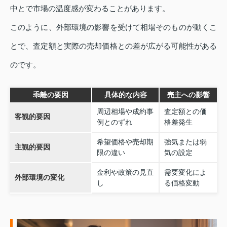
中とで市場の温度感が変わることがあります。
このように、外部環境の影響を受けて相場そのものが動くこ
とで、査定額と実際の売却価格との差が広がる可能性がある
のです。
乖離の要因
具体的な内容
売主への影響
周辺相場や成約事
査定額との価
客観的要因
例とのずれ
格差発生
希望価格や売却期
強気または弱
主観的要因
限の違い
気の設定
金利や政策の見直
需要変化によ
外部環境の変化
し
る価格変動