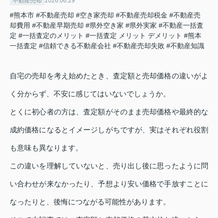
不動産売却
2026.06.29
#熊本市
#不動産売却
#空き家売却
#不動産売却税金
#不動産売
却費用
#不動産早期売却
#県外空き家
#県外実家
#不動産一括査
定
#一括査定のメリット
#一括査定 メリット デメリット
#熊本
一括査定
#信頼できる不動産会社
#不動産売却失敗
#不動産知識
自宅の売却を考え始めたとき、査定額と売却価格の違いがよ
く分からず、不安に感じてはいないでしょうか。
とくに初心者の方は、査定額がそのまま売却価格や最終的な
成約価格になるとイメージしがちですが、実はそれぞれ役割
も意味も異なります。
この違いを理解していないと、売り出し後に思ったように問
い合わせが来なかったり、予想より安い価格で手放すことに
なったりと、後悔につながる可能性があります。