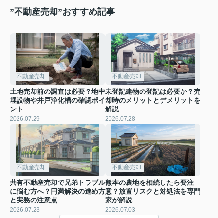
”不動産売却”おすすめ記事
不動産売却
不動産売却
土地売却前の調査は必要？地中
未登記建物の登記は必要か？売
埋設物や井戸浄化槽の確認ポイ
却時のメリットとデメリットを
ント
解説
2026.07.29
2026.07.28
不動産売却
不動産売却
共有不動産売却で兄弟トラブル
熊本の農地を相続したら要注
に悩む方へ？円満解決の進め方
意？放置リスクと対処法を専門
と実務の注意点
家が解説
2026.07.23
2026.07.03