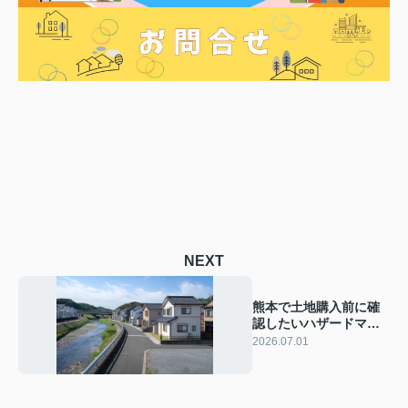
NEXT
熊本で土地購入前に確
認したいハザードマッ
プ！洪水や土砂災害と
2026.07.01
土地高低差の注意点を
解説