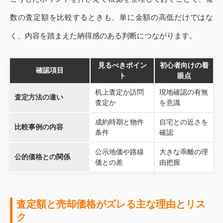
数の査定額を比較するときも、単に金額の高低だけではな
く、内容を踏まえた納得感のある判断につながります。
見るべきポイン
初心者向けの着
確認項目
ト
眼点
机上査定か訪問
現地確認の有無
査定方法の違い
査定か
を意識
成約時期と物件
自宅との近さを
比較事例の内容
条件
確認
公示地価や路線
大きな乖離の理
公的価格との関係
価との差
由把握
査定額と売却価格がズレる主な理由とリス
ク