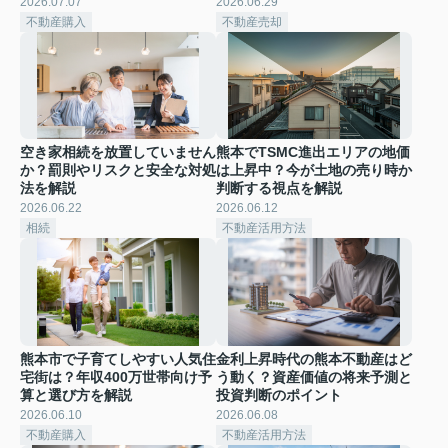
2026.07.07
2026.06.29
不動産購入
不動産売却
空き家相続を放置していません
熊本でTSMC進出エリアの地価
か？罰則やリスクと安全な対処
は上昇中？今が土地の売り時か
法を解説
判断する視点を解説
2026.06.22
2026.06.12
相続
不動産活用方法
熊本市で子育てしやすい人気住
金利上昇時代の熊本不動産はど
宅街は？年収400万世帯向け予
う動く？資産価値の将来予測と
算と選び方を解説
投資判断のポイント
2026.06.10
2026.06.08
不動産購入
不動産活用方法