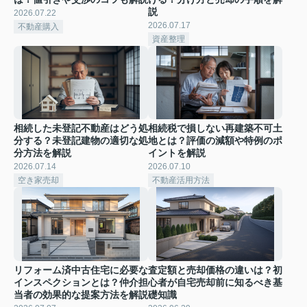
説
2026.07.22
2026.07.17
不動産購入
資産整理
相続した未登記不動産はどう処
相続税で損しない再建築不可土
分する？未登記建物の適切な処
地とは？評価の減額や特例のポ
分方法を解説
イントを解説
2026.07.14
2026.07.10
空き家売却
不動産活用方法
リフォーム済中古住宅に必要な
査定額と売却価格の違いは？初
インスペクションとは？仲介担
心者が自宅売却前に知るべき基
当者の効果的な提案方法を解説
礎知識