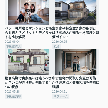
ペット可戸建とマンションどち
空き家や特定空き家の条例と
らを選ぶ？メリットとデメリッ
は？相続人が知るべき管理と対
トを比較解説
策ポイント
2026.06.04
2026.06.25
不動産購入
相続
物価高騰で実家売却は迷うべき
中古住宅の間取り変更は可能
か？いつが売り時か判断する4
か？注意点と費用相場を事前に
つの視点
確認
2026.05.28
2026.04.21
不動産売却
リフォーム