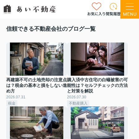
お気に入り
閲覧履歴
信頼できる不動産会社のブログ一覧
再建築不可の土地売却の注意点
購入済中古住宅の白蟻被害の可
は？税金の基本と損をしない進
能性は？セルフチェックの方法
め方
と対策を解説
2026.07.31
2026.07.30
税金
不動産購入