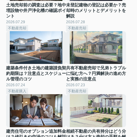
土地売却前の調査は必要？地中
未登記建物の登記は必要か？売
埋設物や井戸浄化槽の確認ポイ
却時のメリットとデメリットを
ント
解説
2026.07.29
2026.07.28
不動産売却
不動産売却
建築条件付き土地の建築請負契
共有不動産売却で兄弟トラブル
約期限は？注意点とスケジュー
に悩む方へ？円満解決の進め方
ル管理のコツ
と実務の注意点
2026.07.24
2026.07.23
不動産購入
不動産売却
建売住宅のオプション追加料金
相続不動産の共有持分はどう分
は？値引きや交渉のコツも解説
ける？分け方と売却の手順を解