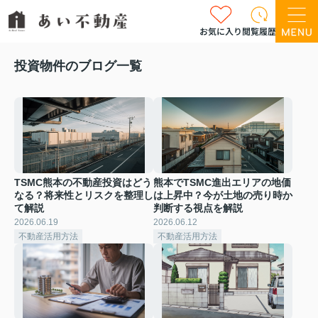
お気に入り
閲覧履歴
投資物件のブログ一覧
TSMC熊本の不動産投資はどう
熊本でTSMC進出エリアの地価
なる？将来性とリスクを整理し
は上昇中？今が土地の売り時か
て解説
判断する視点を解説
2026.06.19
2026.06.12
不動産活用方法
不動産活用方法