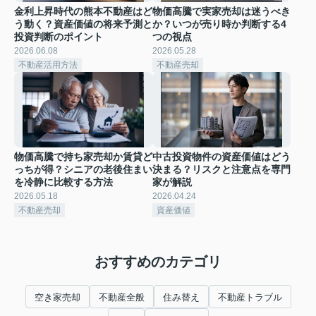
金利上昇時代の熊本不動産はど
物価高騰で実家売却は迷うべき
う動く？資産価値の将来予測と
か？いつが売り時か判断する4
投資判断のポイント
つの視点
2026.06.08
2026.05.28
不動産活用方法
不動産売却
物価高騰で持ち家売却か賃貸ど
中古投資物件の資産価値はどう
っちが得？シニアの老後住まい
決まる？リスクと注意点を専門
を冷静に比較する方法
家が解説
2026.05.18
2026.04.24
不動産売却
資産価値
おすすめのカテゴリ
空き家売却
不動産全般
住み替え
不動産トラブル