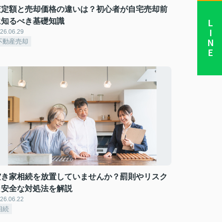
査定額と売却価格の違いは？初心者が自宅売却前
に知るべき基礎知識
LINE
26.06.29
不動産売却
空き家相続を放置していませんか？罰則やリスク
と安全な対処法を解説
26.06.22
相続