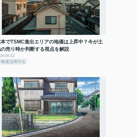
熊本でTSMC進出エリアの地価は上昇中？今が土
地の売り時か判断する視点を解説
26.06.12
不動産活用方法