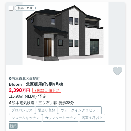
新築一戸建
熊本市北区梶尾町
Bloom 北区梶尾町9期
4号棟
2,398
万円
7月22日 値下げ
115.90㎡ (4LDK) /予定
熊本電気鉄道「三ツ石」駅 徒歩38分
プロパンガス
陽当り良好
ウォークインクロゼット
システムキッチン
カウンターキッチン
浴室１坪以上
新築