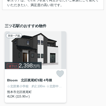
いただきたい、満足度の高い街です。
三ツ石駅のおすすめ物件
新築一戸建
2,398
万円
値下げ
Bloom 北区梶尾町9期 4号棟
☆北部東小学校 約2,100ｍ
☆北部中学校 約3,300ｍ
☆マルエイ熊本北部
熊本市北区梶尾町
4LDK (115.90㎡)