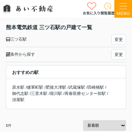
お気に入り
閲覧履歴
熊本電気鉄道 三ツ石駅の戸建て一覧
三ツ石駅
変更
条件から探す
変更
おすすめの駅
原水駅
/
健軍町駅
/
肥後大津駅
/
武蔵塚駅
/
田崎橋駅
/
御代志駅
/
三里木駅
/
堀川駅
/
再春医療センター前駅
/
須屋駅
1
件