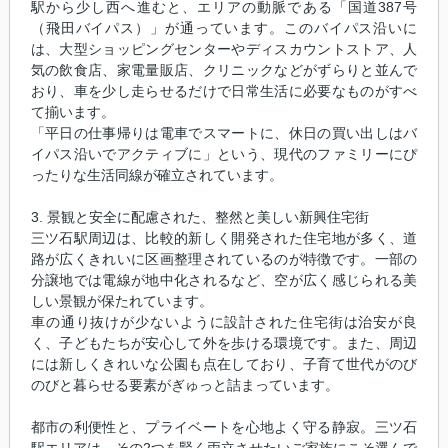
駅から少し西へ進むと、エリアの動脈である「国道387号
（飛田バイパス）」が通っています。このバイパス沿いに
は、大型ショッピングセンターやディスカウントストア、人
気の飲食店、家電量販店、クリニックなどがずらりと並んで
おり、車を少し走らせるだけで日常生活に必要なものがすべ
て揃います。
「平日の仕事帰りは電車でスマートに、休日の買い出しはバ
イパス沿いでアクティブに」という、現代のファミリーにぴ
ったりな生活同線が確立されています。
3. 景観と安全に配慮された、整然と美しい新興住宅街
三ツ石駅周辺は、比較的新しく開発された住宅地が多く、道
路が広くきれいに区画整理されているのが特徴です。一部の
分譲地では電線が地中化されるなど、空が広く感じられる美
しい景観が保たれています。
車の通り抜けが少ないように設計された住宅街は治安が良
く、子どもたちが安心して外を歩ける環境です。また、周辺
には新しくきれいな公園も点在しており、子育て世代がのび
のびと暮らせる要素がぎゅっと詰まっています。
都市の利便性と、プライベートを心地よく守る静寂。三ツ石
駅エリアは、その2つを賢く両立させたいご家族にこそ選んで