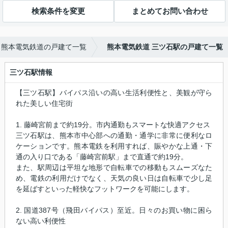
検索条件を変更
まとめてお問い合わせ
熊本電気鉄道の戸建て一覧
熊本電気鉄道 三ツ石駅の戸建て一覧
三ツ石駅情報
【三ツ石駅】バイパス沿いの高い生活利便性と、美観が守ら
れた美しい住宅街
1. 藤崎宮前まで約19分。市内通勤もスマートな快適アクセス
三ツ石駅は、熊本市中心部への通勤・通学に非常に便利なロ
ケーションです。熊本電鉄を利用すれば、賑やかな上通・下
通の入り口である「藤崎宮前駅」まで直通で約19分。
また、駅周辺は平坦な地形で自転車での移動もスムーズなた
め、電鉄の利用だけでなく、天気の良い日は自転車で少し足
を延ばすといった軽快なフットワークを可能にします。
2. 国道387号（飛田バイパス）至近。日々のお買い物に困ら
ない高い利便性