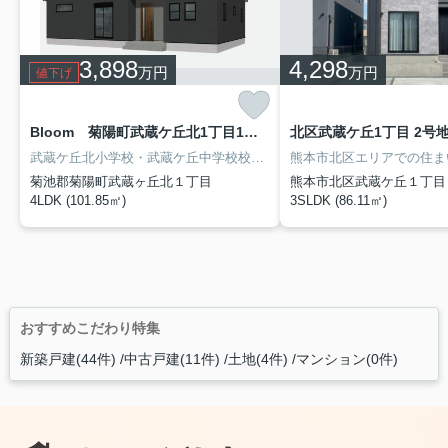
3,898
4,298
万円
万円
値下げ
Bloom 菊陽町武蔵ケ丘北1丁目1期 1号棟
北区武蔵ケ丘1丁目 2号
武蔵ケ丘北小学校・武蔵ケ丘中学校校区♪
菊池郡菊陽町武蔵ヶ丘北１丁目
熊本市北区武蔵ケ丘１丁目
4LDK (101.85㎡)
3SLDK (86.11㎡)
おすすめこだわり特集
新築戸建(44件)
中古戸建(11件)
土地(4件)
マンション(0件)