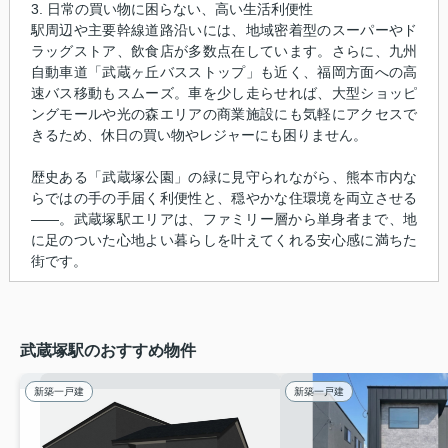
3. 日常の買い物に困らない、高い生活利便性
駅周辺や主要幹線道路沿いには、地域密着型のスーパーやド
ラッグストア、飲食店が多数点在しています。さらに、九州
自動車道「武蔵ヶ丘バスストップ」も近く、福岡方面への高
速バス移動もスムーズ。車を少し走らせれば、大型ショッピ
ングモールや光の森エリアの商業施設にも気軽にアクセスで
きるため、休日の買い物やレジャーにも困りません。
歴史ある「武蔵塚公園」の緑に見守られながら、熊本市内な
らではの手の手届く利便性と、穏やかな住環境を両立させる
――。武蔵塚駅エリアは、ファミリー層から単身者まで、地
に足のついた心地よい暮らしを叶えてくれる安心感に満ちた
街です。
武蔵塚駅のおすすめ物件
新築一戸建
新築一戸建