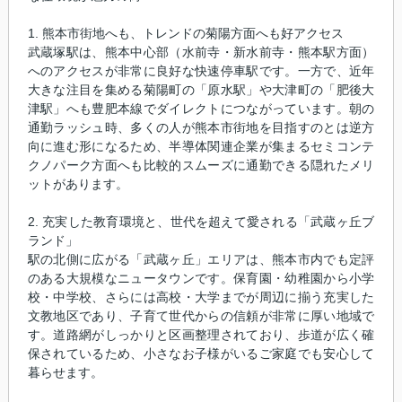
1. 熊本市街地へも、トレンドの菊陽方面へも好アクセス
武蔵塚駅は、熊本中心部（水前寺・新水前寺・熊本駅方面）
へのアクセスが非常に良好な快速停車駅です。一方で、近年
大きな注目を集める菊陽町の「原水駅」や大津町の「肥後大
津駅」へも豊肥本線でダイレクトにつながっています。朝の
通勤ラッシュ時、多くの人が熊本市街地を目指すのとは逆方
向に進む形になるため、半導体関連企業が集まるセミコンテ
クノパーク方面へも比較的スムーズに通勤できる隠れたメリ
ットがあります。
2. 充実した教育環境と、世代を超えて愛される「武蔵ヶ丘ブ
ランド」
駅の北側に広がる「武蔵ヶ丘」エリアは、熊本市内でも定評
のある大規模なニュータウンです。保育園・幼稚園から小学
校・中学校、さらには高校・大学までが周辺に揃う充実した
文教地区であり、子育て世代からの信頼が非常に厚い地域で
す。道路網がしっかりと区画整理されており、歩道が広く確
保されているため、小さなお子様がいるご家庭でも安心して
暮らせます。