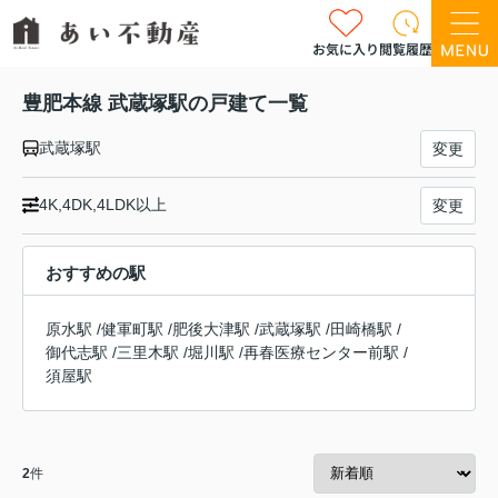
お気に入り
閲覧履歴
豊肥本線 武蔵塚駅の戸建て一覧
武蔵塚駅
変更
4K,4DK,4LDK以上
変更
おすすめの駅
原水駅
/
健軍町駅
/
肥後大津駅
/
武蔵塚駅
/
田崎橋駅
/
御代志駅
/
三里木駅
/
堀川駅
/
再春医療センター前駅
/
須屋駅
2
件