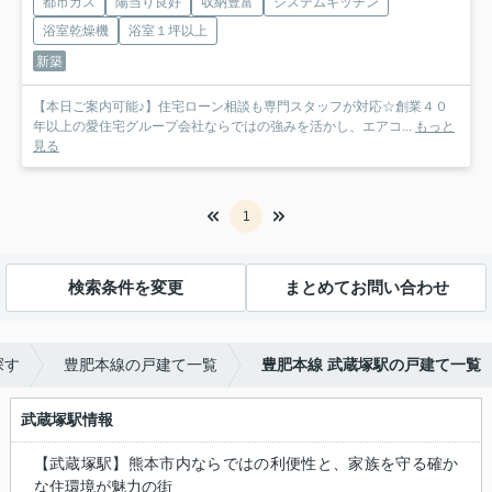
都市ガス
陽当り良好
収納豊富
システムキッチン
浴室乾燥機
浴室１坪以上
新築
【本日ご案内可能♪】住宅ローン相談も専門スタッフが対応☆創業４０
年以上の愛住宅グループ会社ならではの強みを活かし、エアコ...
もっと
見る
1
検索条件を変更
まとめてお問い合わせ
探す
豊肥本線の戸建て一覧
豊肥本線 武蔵塚駅の戸建て一覧
武蔵塚駅情報
【武蔵塚駅】熊本市内ならではの利便性と、家族を守る確か
な住環境が魅力の街