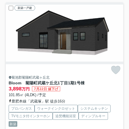
新築一戸建
菊池郡菊陽町武蔵ヶ丘北
Bloom 菊陽町武蔵ケ丘北1丁目1期
1号棟
3,898
万円
7月22日 値下げ
101.85㎡ (4LDK) /予定
豊肥本線「武蔵塚」駅 徒歩16分
プロパンガス
ウォークインクロゼット
システムキッチン
TVモニタ付インターホン
追焚機能浴室
ディンプルキー
新築