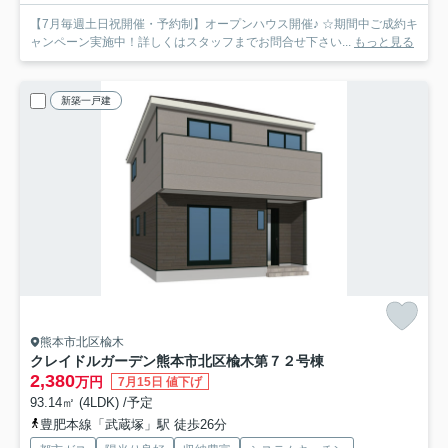
【7月毎週土日祝開催・予約制】オープンハウス開催♪ ☆期間中ご成約キ
ャンペーン実施中！詳しくはスタッフまでお問合せ下さい...
もっと見る
新築一戸建
熊本市北区楡木
クレイドルガーデン熊本市北区楡木第７
２号棟
2,380
万円
7月15日 値下げ
93.14㎡ (4LDK) /予定
豊肥本線「武蔵塚」駅 徒歩26分