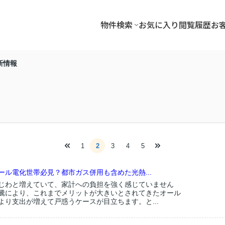
物件検索
お気に入り
閲覧履歴
お
新情報
1
2
3
4
5
ール電化世帯必見？都市ガス併用も含めた光熱...
じわと増えていて、家計への負担を強く感じていません
騰により、これまでメリットが大きいとされてきたオール
より支出が増えて戸惑うケースが目立ちます。と...