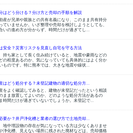
分はどう分ける？分け方と売却の手順を解説
動産が兄弟や親族との共有名義になり、このまま共有持分
っていませんか。いざ整理や売却を検討しようとしても、
合いの進め方が分からず、時間だけが過ぎてし...
は安全？災害リスクを見直し自宅を守る方法
、持ち家として長く住み続けていると、地震や豪雨などの
どの程度あるのか、気になっていても具体的にはよく分か
いものです。特に熊本では、大きな地震や線状...
産はどう処分する？未登記建物の適切な処分方...
産をよく確認してみると、建物が未登記だったという相談
のまま放置してよいのか、どのような処分方法があるの
ま時間だけが過ぎていないでしょうか。未登記で...
必要か？井戸浄化槽と業者の選び方で土地売却...
、地中埋設物の存在が気になっている方は少なくありませ
や浄化槽、見えない場所に残された廃材などは、売却価格