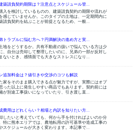
建築請負契約期限は？注意点とスケジュール管...
購入を検討しているものの、建築請負契約の期限や流れが
を感じていませんか。このタイプの土地は、一定期間内に
築請負契約を結ぶことが前提となるため、一般...
弟トラブルに悩む方へ？円満解決の進め方と実...
土地をどうするか。共有不動産の扱いで悩んでいる方は少
に、自分は売却して整理したいのに、兄弟の一部が反対し
まないとき、感情面でも大きなストレスになり...
ン追加料金は？値引きや交渉のコツも解説
た家をそのまま購入できる点が魅力ですが、実際にはオプ
思った以上に発生しやすい商品でもあります。契約前には
備が別途工事扱いになっていたり、引き渡し直...
成費用はどれくらい？相場と内訳を知りたい方...
却したいと考えていても、何から手を付ければよいのか分
。特に熊本エリアでは、農地転用の許可基準や造成工事の
やスケジュールが大きく変わります。本記事で...