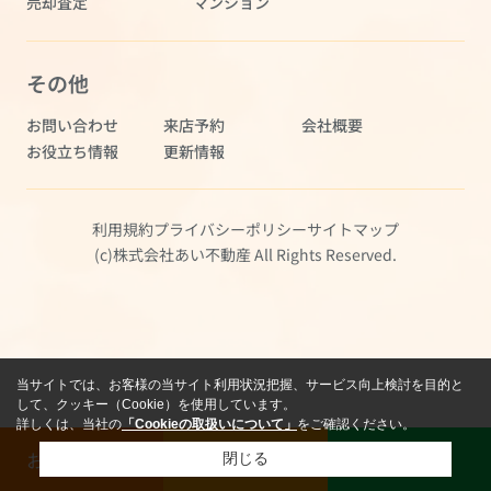
売却査定
マンション
その他
お問い合わせ
来店予約
会社概要
お役立ち情報
更新情報
利用規約
プライバシーポリシー
サイトマップ
(c)株式会社あい不動産 All Rights Reserved.
当サイトでは、お客様の当サイト利用状況把握、サービス向上検討を目的と
して、クッキー（Cookie）を使用しています。
詳しくは、当社の
「Cookieの取扱いについて」
をご確認ください。
お問い合わせ
売却査定
LINE
閉じる