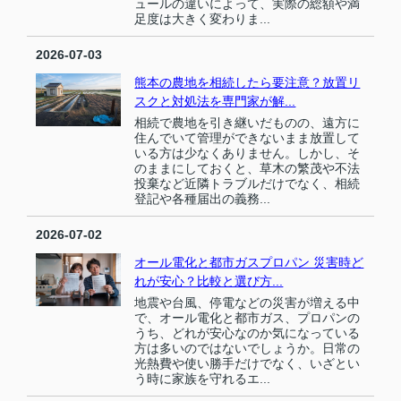
ュールの違いによって、実際の総額や満
足度は大きく変わりま...
2026-07-03
熊本の農地を相続したら要注意？放置リ
スクと対処法を専門家が解...
相続で農地を引き継いだものの、遠方に
住んでいて管理ができないまま放置して
いる方は少なくありません。しかし、そ
のままにしておくと、草木の繁茂や不法
投棄など近隣トラブルだけでなく、相続
登記や各種届出の義務...
2026-07-02
オール電化と都市ガスプロパン 災害時ど
れが安心？比較と選び方...
地震や台風、停電などの災害が増える中
で、オール電化と都市ガス、プロパンの
うち、どれが安心なのか気になっている
方は多いのではないでしょうか。日常の
光熱費や使い勝手だけでなく、いざとい
う時に家族を守れるエ...