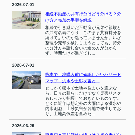
2026-07-01
相続不動産の共有持分はどう分ける？分
け方と売却の手順を解説
相続で引き継いだ不動産が兄弟や親族と
の共有名義になり、このまま共有持分を
続けてよいのか迷っていませんか。いざ
整理や売却を検討しようとしても、持分
の分け方や話し合いの進め方が分から
ず、時間だけが過ぎてし...
2026-07-01
熊本で土地購入前に確認したいハザード
マップ！洪水や土砂災害と...
せっかく熊本で土地や住まいを選ぶな
ら、日々の暮らしだけでなく災害リスク
もしっかり把握しておきたいものです。
とくに近年は想定外の大雨による洪水や
内水氾濫、土砂災害が各地で発生してお
り、土地高低差を含めた...
2026-06-29
査定額と売却価格の違いは？初心者が自