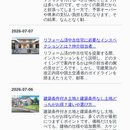
は多いものです。せっかくの新居だから
と欲張ってしまう一方で、予算オーバー
や将来の支払い負担も気になります。そ
の結果、なんとなく勧...
2026-07-07
リフォーム済中古住宅に必要なインスペ
クションとは？仲介担当者...
リフォーム済の中古住宅を提案する際、
インスペクションをどう説明し、どのタ
イミングで案内するかは仲介担当者の腕
の見せどころです。しかし、宅建業法の
改正内容や国土交通省のガイドラインを
踏まえたうえで、顧客...
2026-07-06
建築条件付き土地と建築条件なし土地ど
っちがお得？違いや選び方...
建築条件付き土地と建築条件なし土地、
どっちがお得なのかは、多くの方が最初
につまずくポイントです。価格だけを比
べても、建物の仕様や追加費用、スケジ