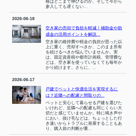
格はどこまで伸びるのか、そして今から
参入しても遅くない...
2026-06-18
空き家の売却で負担を軽減！補助金や助
成金の活用ポイントを解説...
空き家の維持費や税金の負担が思った以
上に重く、売却すべきか、このまま所有
を続けるべきか悩んでいませんか。実
は、固定資産税や都市計画税、管理費な
どは、空き家を使っていなくても毎年か
かり続けます。さらに、...
2026-06-17
戸建でペットと快適生活を実現するに
は？近隣への配慮と間取りの...
ペットと安心して暮らせる戸建を選びた
いけれど、近隣への配慮も同じくらい大
切だと感じていませんか。特に鳴き声や
におい、抜け毛などは、ちょっとした行
き違いからトラブルに発展することもあ
り、購入前の判断が重...