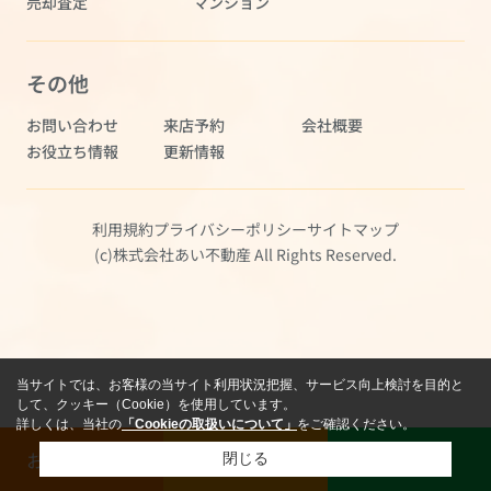
売却査定
マンション
その他
お問い合わせ
来店予約
会社概要
お役立ち情報
更新情報
利用規約
プライバシーポリシー
サイトマップ
(c)株式会社あい不動産 All Rights Reserved.
当サイトでは、お客様の当サイト利用状況把握、サービス向上検討を目的と
して、クッキー（Cookie）を使用しています。
詳しくは、当社の
「Cookieの取扱いについて」
をご確認ください。
お問い合わせ
売却査定
LINE
閉じる