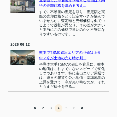
得の売却価格を決める考え...
すでに不動産の査定を取り、査定額と実
際の売却価格をどう設定すべきか悩んで
いませんか。査定額と売却価格は似てい
るようで役割が異なり、その差が大きい
と本当にこの価格で良いのかと不安にな
りやすいものです。し...
2026-06-12
熊本でTSMC進出エリアの地価は上昇
中？今が土地の売り時か判...
半導体大手TSMCの進出を背景に、熊本
の地価はこれまでにないスピードで変化
しつつあります。特に進出エリア周辺で
は、連日の報道や公示地価・基準地価の
上昇を受けて、今が売り時なのか、それ
ともまだ様子を見る...
2
3
4
5
6