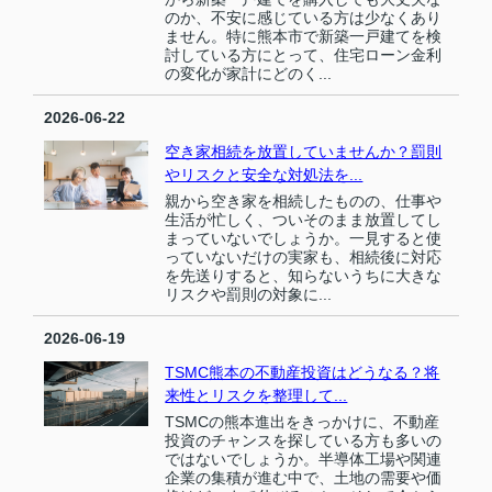
のか、不安に感じている方は少なくあり
ません。特に熊本市で新築一戸建てを検
討している方にとって、住宅ローン金利
の変化が家計にどのく...
2026-06-22
空き家相続を放置していませんか？罰則
やリスクと安全な対処法を...
親から空き家を相続したものの、仕事や
生活が忙しく、ついそのまま放置してし
まっていないでしょうか。一見すると使
っていないだけの実家も、相続後に対応
を先送りすると、知らないうちに大きな
リスクや罰則の対象に...
2026-06-19
TSMC熊本の不動産投資はどうなる？将
来性とリスクを整理して...
TSMCの熊本進出をきっかけに、不動産
投資のチャンスを探している方も多いの
ではないでしょうか。半導体工場や関連
企業の集積が進む中で、土地の需要や価