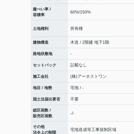
建ぺい率 /
60%/150%
容積率
所有権
土地権利
木造 / 2階建 地下1階
建物構造
-
路地状敷地
記載なし
セットバック
(株)アーネストワン
施工会社
宅地 / -
地目 / 地勢
不要
国土法届出要否
総区画数 /
-/-
販売区画数
その他
宅地造成等工事規制区域
法令上の制限