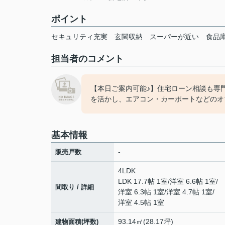
ポイント
セキュリティ充実
玄関収納
スーパーが近い
食品
担当者のコメント
【本日ご案内可能♪】住宅ローン相談も専
を活かし、エアコン・カーポートなどのオプ
基本情報
-
販売戸数
4LDK
LDK 17.7帖 1室
/
洋室 6.6帖 1室
/
間取り / 詳細
洋室 6.3帖 1室
/
洋室 4.7帖 1室
/
洋室 4.5帖 1室
93.14㎡(28.17坪)
建物面積(坪数)