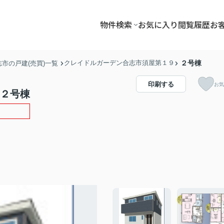
物件検索
お気に入り
閲覧履歴
お
クレイドルガーデン合志市須屋第１９
２号棟
志市の戸建(売買)一覧
印刷する
お気
 ２号棟