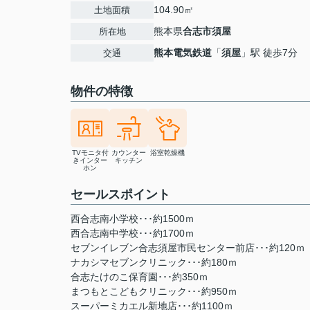
104.90㎡
土地面積
熊本県
合志市
須屋
所在地
熊本電気鉄道
「
須屋
」駅 徒歩7分
交通
物件の特徴
TVモニタ付
カウンター
浴室乾燥機
きインター
キッチン
ホン
セールスポイント
西合志南小学校･･･約1500ｍ
西合志南中学校･･･約1700ｍ
セブンイレブン合志須屋市民センター前店･･･約120ｍ
ナカシマセブンクリニック･･･約180ｍ
合志たけのこ保育園･･･約350ｍ
まつもとこどもクリニック･･･約950ｍ
スーパーミカエル新地店･･･約1100ｍ