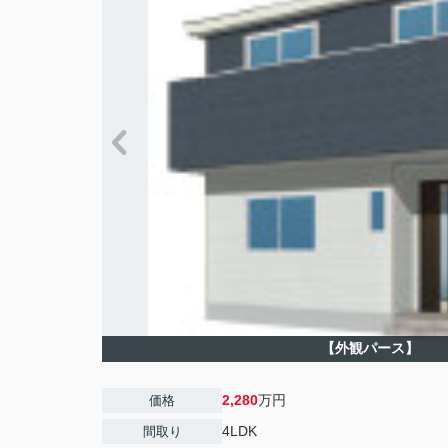
【外観パース】
2,280
万円
価格
4LDK
間取り