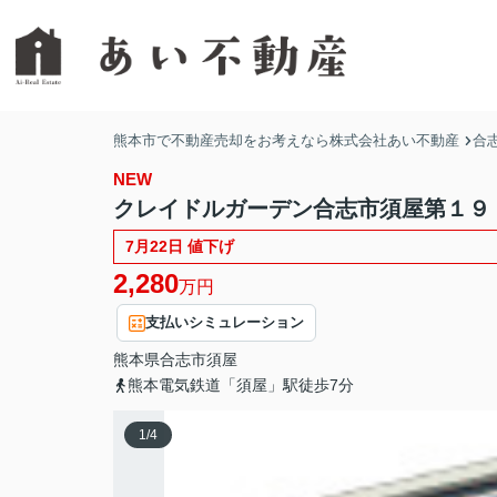
熊本市で不動産売却をお考えなら株式会社あい不動産
合
NEW
クレイドルガーデン合志市須屋第１９
7月22日 値下げ
2,280
万円
支払いシミュレーション
熊本県
合志市
須屋
熊本電気鉄道「須屋」駅徒歩7分
1
/
4