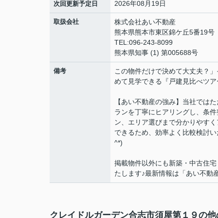
2026年08月19日
次回更新予定日
取扱会社
株式会社あい不動産
熊本県熊本市東区錦ケ丘5番19号
TEL:096-243-8099
熊本県知事 (1) 第005688号
備考
この物件だけで決めて大丈夫？」
めて見学できる『戸建見比べツア
【あい不動産の強み】当社ではた
ランを丁寧にヒアリングし、条件
ン、エリア選びまで分かりやすく
できるため、効率よく比較検討い
^*)
掲載物件以外にも新築・中古住宅
たします♪最新情報は「あい不動産」
クレイドルガーデン合志市須屋第１９の他