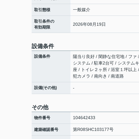
一般媒介
取引態様
取引条件の
2026年08月19日
有効期限
設備条件
設備条件
陽当り良好 / 閑静な住宅地 / ファミ
システム / 駐車2台可 / システム
座 / トイレ２ヶ所 / 浴室１坪以上 
犯カメラ / 南向き / 南道路
設備(その他)
-
その他
104642433
物件番号
第R08SHC103177号
建築確認番号