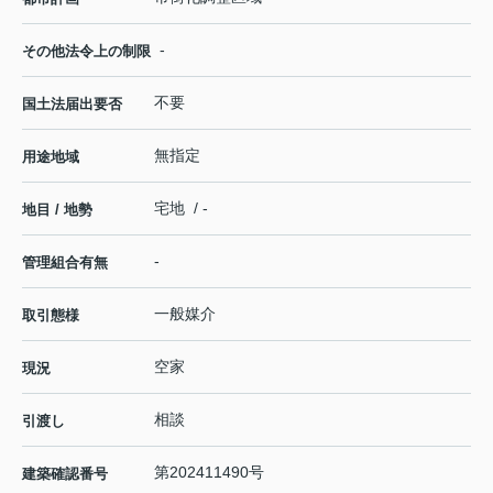
-
その他法令上の制限
不要
国土法届出要否
無指定
用途地域
宅地 / -
地目 / 地勢
-
管理組合有無
一般媒介
取引態様
空家
現況
相談
引渡し
第202411490号
建築確認番号