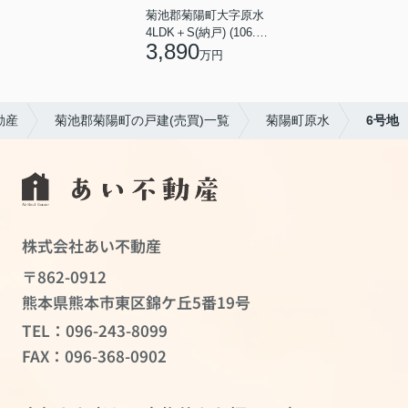
菊池郡菊陽町大字原水
4LDK＋S(納戸) (106.82㎡)
3,890
万円
動産
菊池郡菊陽町の戸建(売買)一覧
菊陽町原水
6号地
株式会社あい不動産
〒862-0912
熊本県熊本市東区錦ケ丘5番19号
TEL：
096-243-8099
FAX：096-368-0902