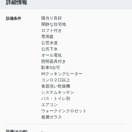
詳細情報
陽当り良好
設備条件
閑静な住宅地
ロフト付き
専用庭
公営水道
公共下水
オール電化
照明器具付き
駐車3台可
IHクッキングヒーター
コンロ２口以上
食器洗い乾燥機
システムキッチン
バス・トイレ別
エアコン
ウォークインクロゼット
複層ガラス
-
設備(その他)