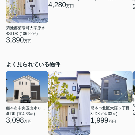
4
4,280
万円
菊池郡菊陽町大字原水
4SLDK (106.82㎡)
3,890
万円
よく見られている物件
3
熊本市中央区出水８丁目
熊本市北区大窪５丁目
4LDK (104.33㎡)
3LDK (94.03㎡)
3,098
1,999
万円
万円