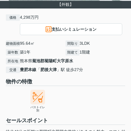
【外観】
4,298万円
価格
支払いシミュレーション
95.64㎡
3LDK
建物面積
間取り
築1年
1階建
築年数
階建て
熊本県
菊池郡菊陽町
大字原水
所在地
豊肥本線
「
肥後大津
」駅 徒歩27分
交通
物件の特徴
バストイレ
別
セールスポイント