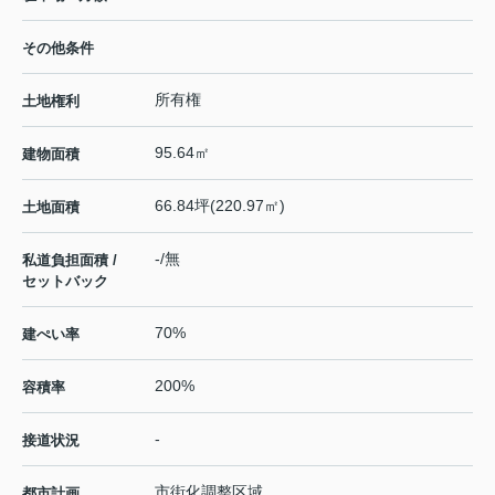
その他条件
所有権
土地権利
95.64㎡
建物面積
66.84坪(220.97㎡)
土地面積
-/無
私道負担面積 /
セットバック
70%
建ぺい率
200%
容積率
-
接道状況
市街化調整区域
都市計画