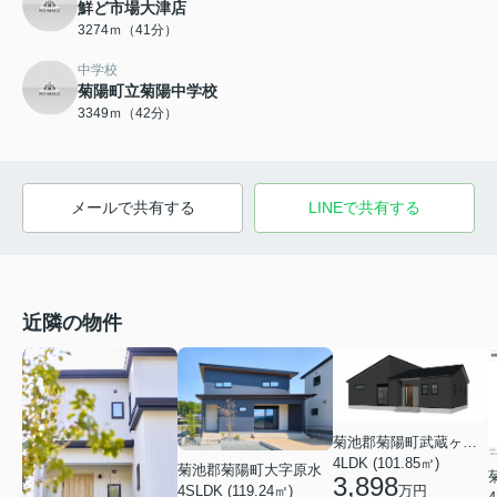
鮮ど市場大津店
3274ｍ（41分）
中学校
菊陽町立菊陽中学校
3349ｍ（42分）
メールで共有する
LINEで共有する
近隣の物件
菊池郡菊陽町武蔵ヶ丘北１丁目
4LDK (101.85㎡)
菊池郡菊陽町大字原水
3,898
万円
4SLDK (119.24㎡)