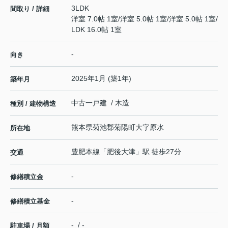
3LDK
間取り / 詳細
洋室 7.0帖 1室
/
洋室 5.0帖 1室
/
洋室 5.0帖 1室
/
LDK 16.0帖 1室
-
向き
2025年1月 (築1年)
築年月
中古一戸建 / 木造
種別 / 建物構造
熊本県
菊池郡菊陽町
大字原水
所在地
豊肥本線
「
肥後大津
」駅 徒歩27分
交通
-
修繕積立金
-
修繕積立基金
- / -
駐車場 / 月額