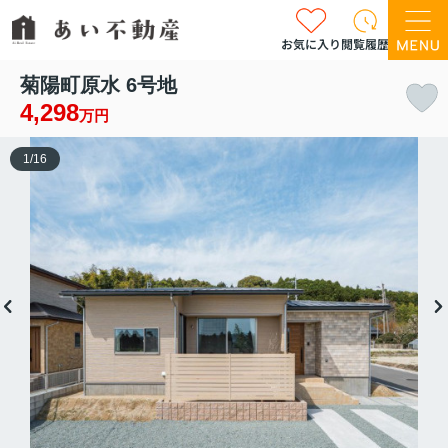
お気に入り
閲覧履歴
菊陽町原水 6号地
4,298
万円
1
/
16