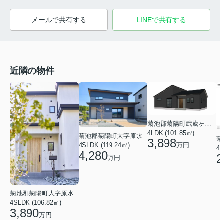
メールで共有する
LINEで共有する
近隣の物件
菊池郡菊陽町武蔵ヶ丘北１丁目
4LDK (101.85㎡)
菊池郡菊陽町大字原水
3,898
万円
4SLDK (119.24㎡)
4
4,280
万円
菊池郡菊陽町大字原水
4SLDK (106.82㎡)
3,890
万円