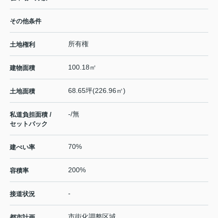
その他条件
所有権
土地権利
100.18㎡
建物面積
68.65坪(226.96㎡)
土地面積
-/無
私道負担面積 /
セットバック
70%
建ぺい率
200%
容積率
-
接道状況
市街化調整区域
都市計画