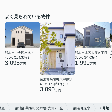
よく見られている物件
3
熊本市中央区出水８丁目
熊本市北区大窪５丁目
4LDK (104.33㎡)
3LDK (94.03㎡)
3,098
1,999
万円
万円
菊池郡菊陽町大字原水
4LDK＋S(納戸) (106.82㎡)
3,890
万円
動産
菊池郡菊陽町の戸建(売買)一覧
菊陽町原水
8号地