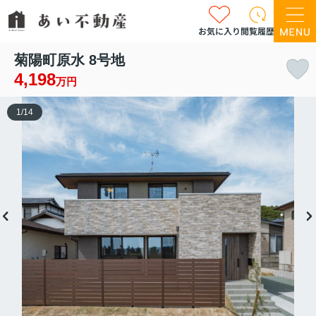
お気に入り
閲覧履歴
菊陽町原水 8号地
4,198
万円
1
/
14