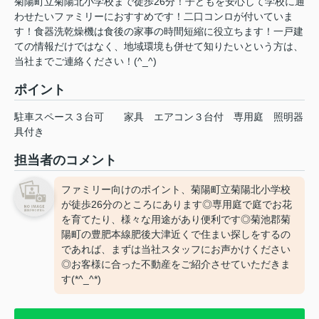
菊陽町立菊陽北小学校まで徒歩26分！子どもを安心して学校に通
わせたいファミリーにおすすめです！二口コンロが付いていま
す！食器洗乾燥機は食後の家事の時間短縮に役立ちます！一戸建
ての情報だけではなく、地域環境も併せて知りたいという方は、
当社までご連絡ください！(^_^)
ポイント
駐車スペース３台可
家具
エアコン３台付
専用庭
照明器
具付き
担当者のコメント
ファミリー向けのポイント、菊陽町立菊陽北小学校
が徒歩26分のところにあります◎専用庭で庭でお花
を育てたり、様々な用途があり便利です◎菊池郡菊
陽町の豊肥本線肥後大津近くで住まい探しをするの
であれば、まずは当社スタッフにお声かけください
◎お客様に合った不動産をご紹介させていただきま
す(*^_^*)