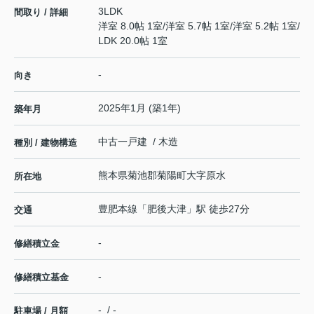
3LDK
間取り / 詳細
洋室 8.0帖 1室
/
洋室 5.7帖 1室
/
洋室 5.2帖 1室
/
LDK 20.0帖 1室
-
向き
2025年1月 (築1年)
築年月
中古一戸建 / 木造
種別 / 建物構造
熊本県
菊池郡菊陽町
大字原水
所在地
豊肥本線
「
肥後大津
」駅 徒歩27分
交通
-
修繕積立金
-
修繕積立基金
- / -
駐車場 / 月額