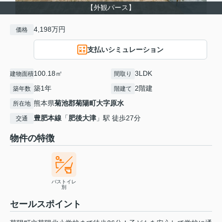
【外観パース】
4,198万円
価格
支払いシミュレーション
100.18㎡
3LDK
建物面積
間取り
築1年
2階建
築年数
階建て
熊本県
菊池郡菊陽町
大字原水
所在地
豊肥本線
「
肥後大津
」駅 徒歩27分
交通
物件の特徴
バストイレ
別
セールスポイント